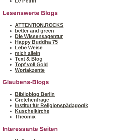
Le Pétrin
Lesenswerte Blogs
ATTENTION.ROCKS
better and green
Die Wissensagentur
Happy Buddha 75
Lebe Weise
mich allein
Text & Blog
Topf voll Gold
Wortakzente
Glaubens-Blogs
Biblioblog Berlin
Gretchenfrage
Institut für Religionspädagogik
Kuschelkirche
Theomix
Interessante Seiten