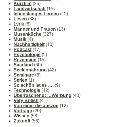
Kurzfilm
(26)
Landwirtschaft
(15)
lebenslanges Lernen
(12)
Lesen
(38)
Lyrik
(8)
Männer und Frauen
(13)
Musenküche
(327)
Musik
(4)
Nachhaltigkeit
(10)
Podcast
(17)
Psychologie
(5)
Rezension
(15)
Saarland
(60)
Seelennahrung
(42)
Seminare
(6)
Serien
(1)
So schön ist es ….
(9)
Technologie
(42)
Überraschend: …Werbung
(40)
Very British
(41)
Von einer die auszog
(12)
Vorträge
(20)
Wissen
(58)
Zukunft
(56)