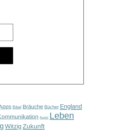
England
Apps
Bräuche
Bücher
Bibel
Leben
Kommunikation
Kunst
g
Zukunft
Witzig