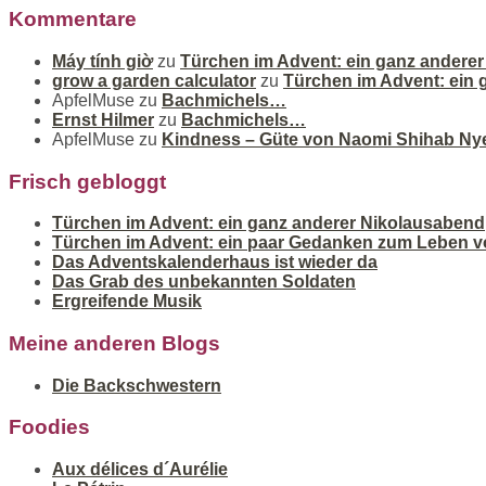
Kommentare
Máy tính giờ
zu
Türchen im Advent: ein ganz andere
grow a garden calculator
zu
Türchen im Advent: ein
ApfelMuse
zu
Bachmichels…
Ernst Hilmer
zu
Bachmichels…
ApfelMuse
zu
Kindness – Güte von Naomi Shihab Ny
Frisch gebloggt
Türchen im Advent: ein ganz anderer Nikolausabend
Türchen im Advent: ein paar Gedanken zum Leben v
Das Adventskalenderhaus ist wieder da
Das Grab des unbekannten Soldaten
Ergreifende Musik
Meine anderen Blogs
Die Backschwestern
Foodies
Aux délices d´Aurélie