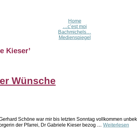
Home
…c’est moi
Bachmichels…
Medienspiegel
le Kieser
’
der Wünsche
erhard Schöne war mir bis letzten Sonntag vollkommen unbek
rgerin der Pfarrei, Dr Gabriele Kieser bezog …
Weiterlesen