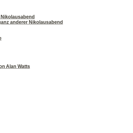
r Nikolausabend
 ganz anderer Nikolausabend
e
on Alan Watts