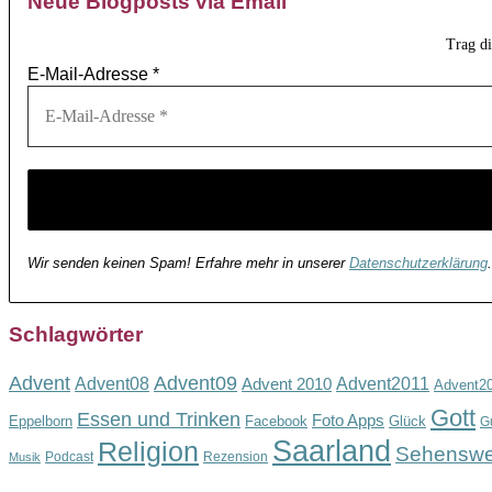
Neue Blogposts via Email
Trag d
E-Mail-Adresse
*
Wir senden keinen Spam! Erfahre mehr in unserer
Datenschutzerklärung
.
Schlagwörter
Advent
Advent09
Advent08
Advent2011
Advent 2010
Advent2
Gott
Essen und Trinken
Foto Apps
Eppelborn
Facebook
Glück
G
Saarland
Religion
Sehenswe
Podcast
Rezension
Musik