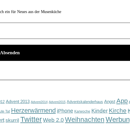
ich ein für Neues aus der Musenküche
App
Advent 2013
Angst
012
Adventskalenderhaus
Advent2014
Advent2015
Herzerwärmend
Kirche
Kinder
iPhone
ute Tat
Karwoche
Twitter
Werbun
Weihnachten
rt
Web 2.0
skurril