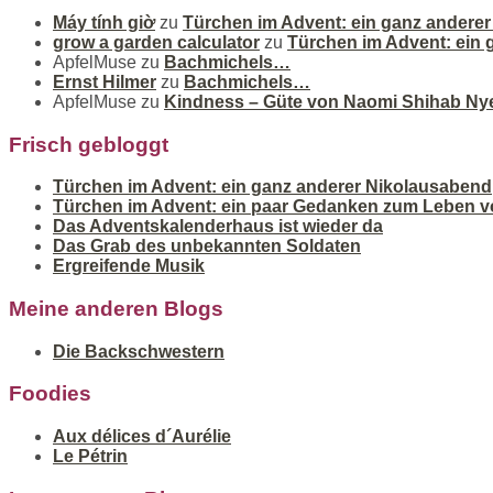
Máy tính giờ
zu
Türchen im Advent: ein ganz andere
grow a garden calculator
zu
Türchen im Advent: ein
ApfelMuse
zu
Bachmichels…
Ernst Hilmer
zu
Bachmichels…
ApfelMuse
zu
Kindness – Güte von Naomi Shihab Ny
Frisch gebloggt
Türchen im Advent: ein ganz anderer Nikolausabend
Türchen im Advent: ein paar Gedanken zum Leben v
Das Adventskalenderhaus ist wieder da
Das Grab des unbekannten Soldaten
Ergreifende Musik
Meine anderen Blogs
Die Backschwestern
Foodies
Aux délices d´Aurélie
Le Pétrin