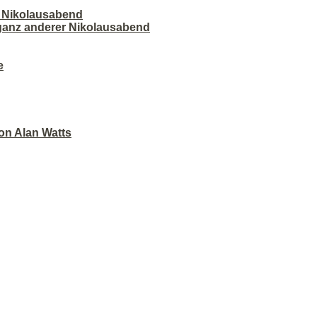
r Nikolausabend
 ganz anderer Nikolausabend
e
on Alan Watts