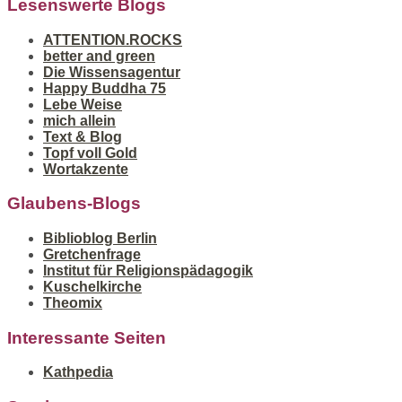
Lesenswerte Blogs
ATTENTION.ROCKS
better and green
Die Wissensagentur
Happy Buddha 75
Lebe Weise
mich allein
Text & Blog
Topf voll Gold
Wortakzente
Glaubens-Blogs
Biblioblog Berlin
Gretchenfrage
Institut für Religionspädagogik
Kuschelkirche
Theomix
Interessante Seiten
Kathpedia