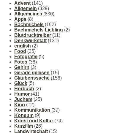
Advent
(141)
Allgemein
(329)
Allgemeines
(830)
Apps
(8)
Bachmichels
(162)
Bachmichels Liebling
(2)
Blutdrucktreiber
(11)
Denkwerkstatt
(121)
english
(2)
Food
(25)
Fotografie
(5)
Fotos
(38)
Gehirn
(3)
Gerade gelesen
(19)
Glaubenssache
(156)
Glück
(5)
Hörbuch
(2)
Humor
(41)
Juchem
(25)
Kino
(12)
Kommunikation
(37)
Konsum
(9)
Kunst und Kultur
(74)
Kurzfilm
(26)
Landwirtschaft
(15)