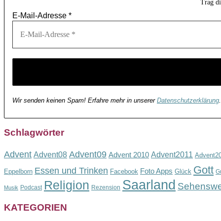
Trag d
E-Mail-Adresse
*
Wir senden keinen Spam! Erfahre mehr in unserer
Datenschutzerklärung
.
Schlagwörter
Advent
Advent09
Advent08
Advent2011
Advent 2010
Advent2
Gott
Essen und Trinken
Foto Apps
Eppelborn
Facebook
Glück
G
Saarland
Religion
Sehenswe
Podcast
Rezension
Musik
KATEGORIEN