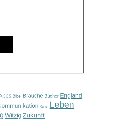
England
Apps
Bräuche
Bücher
Bibel
Leben
Kommunikation
Kunst
g
Zukunft
Witzig