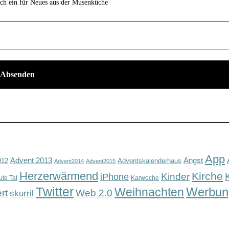
ich ein für Neues aus der Musenküche
App
Advent 2013
Angst
012
Adventskalenderhaus
Advent2014
Advent2015
Herzerwärmend
Kirche
Kinder
iPhone
ute Tat
Karwoche
Twitter
Werbun
Weihnachten
rt
Web 2.0
skurril