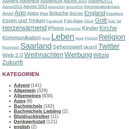
Advent
Advent09
Advent08
Advent2011
Advent 2010
Advent 2013
Advent2012
Adventskalenderhaus
Advent2014
Advent2015
App
England
Apps
Bräuche
Angst
Bücher
Bibel
Eppelborn
Gott
Essen und Trinken
Foto Apps
Facebook
Glück
Gute Tat
Herzerwärmend
Kirche
Kinder
iPhone
Karwoche
Leben
Religion
Kommunikation
Podcast
Kunst
Musik
Saarland
Twitter
Sehenswert
skurril
Rezension
Werbung
Weihnachten
Witzig
Web 2.0
Zukunft
KATEGORIEN
Advent
(141)
Allgemein
(329)
Allgemeines
(830)
Apps
(8)
Bachmichels
(162)
Bachmichels Liebling
(2)
Blutdrucktreiber
(11)
Denkwerkstatt
(121)
english
(2)