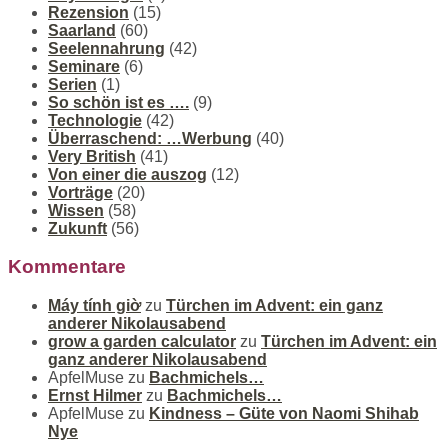
Rezension
(15)
Saarland
(60)
Seelennahrung
(42)
Seminare
(6)
Serien
(1)
So schön ist es ….
(9)
Technologie
(42)
Überraschend: …Werbung
(40)
Very British
(41)
Von einer die auszog
(12)
Vorträge
(20)
Wissen
(58)
Zukunft
(56)
Kommentare
Máy tính giờ
zu
Türchen im Advent: ein ganz
anderer Nikolausabend
grow a garden calculator
zu
Türchen im Advent: ein
ganz anderer Nikolausabend
ApfelMuse
zu
Bachmichels…
Ernst Hilmer
zu
Bachmichels…
ApfelMuse
zu
Kindness – Güte von Naomi Shihab
Nye