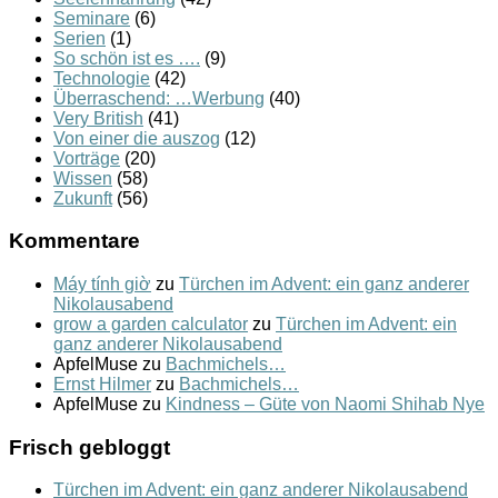
Seminare
(6)
Serien
(1)
So schön ist es ….
(9)
Technologie
(42)
Überraschend: …Werbung
(40)
Very British
(41)
Von einer die auszog
(12)
Vorträge
(20)
Wissen
(58)
Zukunft
(56)
Kommentare
Máy tính giờ
zu
Türchen im Advent: ein ganz anderer
Nikolausabend
grow a garden calculator
zu
Türchen im Advent: ein
ganz anderer Nikolausabend
ApfelMuse
zu
Bachmichels…
Ernst Hilmer
zu
Bachmichels…
ApfelMuse
zu
Kindness – Güte von Naomi Shihab Nye
Frisch gebloggt
Türchen im Advent: ein ganz anderer Nikolausabend