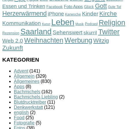
Gott
Essen und Trinken
Foto Apps
Facebook
Glück
Gute Tat
Herzerwärmend
Kirche
Kinder
iPhone
Karwoche
Leben
Religion
Kommunikation
Podcast
Kunst
Musik
Saarland
Twitter
Sehenswert
skurril
Rezension
Werbung
Weihnachten
Witzig
Web 2.0
Zukunft
KATEGORIEN
Advent
(141)
Allgemein
(329)
Allgemeines
(830)
Apps
(8)
Bachmichels
(162)
Bachmichels Liebling
(2)
Blutdrucktreiber
(11)
Denkwerkstatt
(121)
english
(2)
Food
(25)
Fotografie
(5)
Fotos
(38)