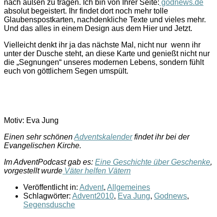
nach außen zu tragen. Ich bin von Ihrer Seite:
godnews.de
absolut begeistert. Ihr findet dort noch mehr tolle
Glaubenspostkarten, nachdenkliche Texte und vieles mehr.
Und das alles in einem Design aus dem Hier und Jetzt.
Vielleicht denkt ihr ja das nächste Mal, nicht nur wenn ihr
unter der Dusche steht, an diese Karte und genießt nicht nur
die „Segnungen“ unseres modernen Lebens, sondern fühlt
euch von göttlichem Segen umspült.
Motiv: Eva Jung
Einen sehr schönen
Adventskalender
findet ihr bei der
Evangelischen Kirche.
Im AdventPodcast gab es:
Eine Geschichte über Geschenke
,
vorgestellt wurde
Väter helfen Vätern
Veröffentlicht in:
Advent
,
Allgemeines
Schlagwörter:
Advent2010
,
Eva Jung
,
Godnews
,
Segensdusche