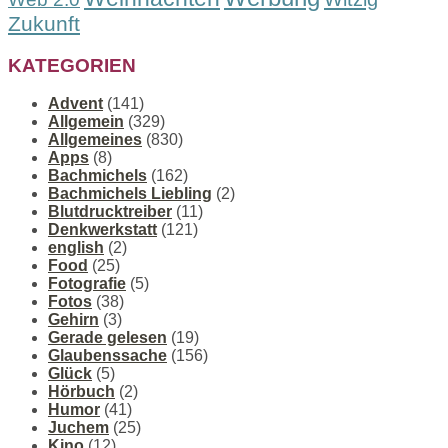
Zukunft
KATEGORIEN
Advent
(141)
Allgemein
(329)
Allgemeines
(830)
Apps
(8)
Bachmichels
(162)
Bachmichels Liebling
(2)
Blutdrucktreiber
(11)
Denkwerkstatt
(121)
english
(2)
Food
(25)
Fotografie
(5)
Fotos
(38)
Gehirn
(3)
Gerade gelesen
(19)
Glaubenssache
(156)
Glück
(5)
Hörbuch
(2)
Humor
(41)
Juchem
(25)
Kino
(12)