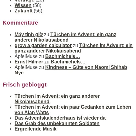
Wissen
(58)
Zukunft
(56)
Kommentare
Máy tính giờ
zu
Türchen im Advent: ein ganz
anderer Nikolausabend
grow a garden calculator
zu
Türchen im Advent: ein
ganz anderer Nikolausabend
ApfelMuse
zu
Bachmichels…
Ernst Hilmer
zu
Bachmichels…
ApfelMuse
zu
Kindness – Güte von Naomi Shihab
Nye
Frisch gebloggt
Türchen im Advent: ein ganz anderer
Nikolausabend
Türchen im Advent: ein paar Gedanken zum Leben
von Alan Watts
Das Adventskalenderhaus ist wieder da
Das Grab des unbekannten Soldaten
Ergreifende Musik