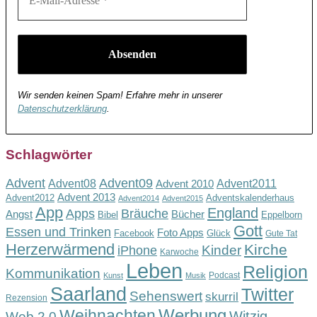
Wir senden keinen Spam! Erfahre mehr in unserer
Datenschutzerklärung
.
Schlagwörter
Advent
Advent09
Advent08
Advent2011
Advent 2010
Advent 2013
Advent2012
Adventskalenderhaus
Advent2014
Advent2015
App
England
Apps
Bräuche
Angst
Bücher
Bibel
Eppelborn
Gott
Essen und Trinken
Foto Apps
Facebook
Glück
Gute Tat
Herzerwärmend
Kirche
Kinder
iPhone
Karwoche
Leben
Religion
Kommunikation
Podcast
Kunst
Musik
Saarland
Twitter
Sehenswert
skurril
Rezension
Werbung
Weihnachten
Witzig
Web 2.0