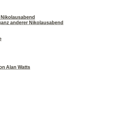
r Nikolausabend
 ganz anderer Nikolausabend
e
on Alan Watts