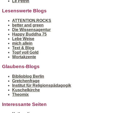
Le Pétrin
Lesenswerte Blogs
ATTENTION.ROCKS
better and green
Die Wissensagentur
Happy Buddha 75
Lebe Weise
mich allein
Text & Blog
Topf voll Gold
Wortakzente
Glaubens-Blogs
Biblioblog Berlin
Gretchenfrage
Institut für Religionspädagogik
Kuschelkirche
Theomix
Interessante Seiten