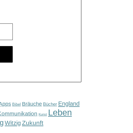
England
Apps
Bräuche
Bücher
Bibel
Leben
Kommunikation
Kunst
g
Zukunft
Witzig