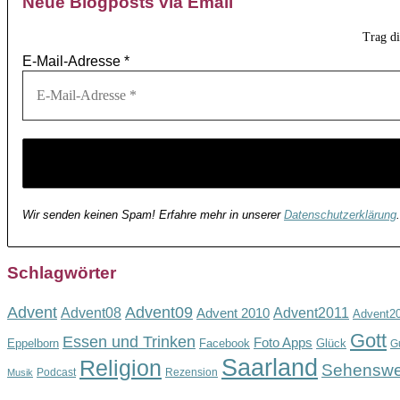
Neue Blogposts via Email
Trag d
E-Mail-Adresse
*
Wir senden keinen Spam! Erfahre mehr in unserer
Datenschutzerklärung
.
Schlagwörter
Advent
Advent09
Advent08
Advent2011
Advent 2010
Advent2
Gott
Essen und Trinken
Foto Apps
Eppelborn
Facebook
Glück
G
Saarland
Religion
Sehenswe
Podcast
Rezension
Musik