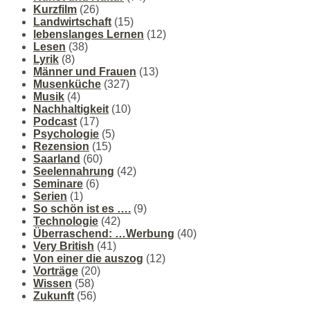
Kurzfilm
(26)
Landwirtschaft
(15)
lebenslanges Lernen
(12)
Lesen
(38)
Lyrik
(8)
Männer und Frauen
(13)
Musenküche
(327)
Musik
(4)
Nachhaltigkeit
(10)
Podcast
(17)
Psychologie
(5)
Rezension
(15)
Saarland
(60)
Seelennahrung
(42)
Seminare
(6)
Serien
(1)
So schön ist es ….
(9)
Technologie
(42)
Überraschend: …Werbung
(40)
Very British
(41)
Von einer die auszog
(12)
Vorträge
(20)
Wissen
(58)
Zukunft
(56)