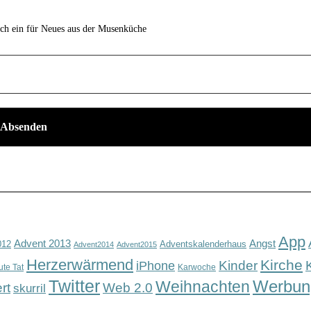
ich ein für Neues aus der Musenküche
App
Advent 2013
Angst
012
Adventskalenderhaus
Advent2014
Advent2015
Herzerwärmend
Kirche
Kinder
iPhone
ute Tat
Karwoche
Twitter
Werbun
Weihnachten
rt
Web 2.0
skurril