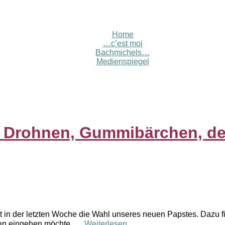
Home
…c’est moi
Bachmichels…
Medienspiegel
n Drohnen, Gummibärchen, d
in der letzten Woche die Wahl unseres neuen Papstes. Dazu fi
hemen eingehen möchte, …
Weiterlesen