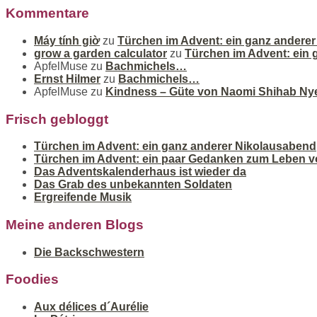
Kommentare
Máy tính giờ
zu
Türchen im Advent: ein ganz andere
grow a garden calculator
zu
Türchen im Advent: ein
ApfelMuse
zu
Bachmichels…
Ernst Hilmer
zu
Bachmichels…
ApfelMuse
zu
Kindness – Güte von Naomi Shihab Ny
Frisch gebloggt
Türchen im Advent: ein ganz anderer Nikolausabend
Türchen im Advent: ein paar Gedanken zum Leben v
Das Adventskalenderhaus ist wieder da
Das Grab des unbekannten Soldaten
Ergreifende Musik
Meine anderen Blogs
Die Backschwestern
Foodies
Aux délices d´Aurélie