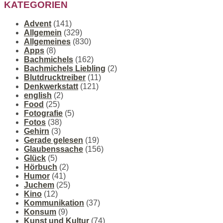
KATEGORIEN
Advent
(141)
Allgemein
(329)
Allgemeines
(830)
Apps
(8)
Bachmichels
(162)
Bachmichels Liebling
(2)
Blutdrucktreiber
(11)
Denkwerkstatt
(121)
english
(2)
Food
(25)
Fotografie
(5)
Fotos
(38)
Gehirn
(3)
Gerade gelesen
(19)
Glaubenssache
(156)
Glück
(5)
Hörbuch
(2)
Humor
(41)
Juchem
(25)
Kino
(12)
Kommunikation
(37)
Konsum
(9)
Kunst und Kultur
(74)