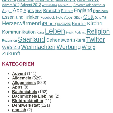
Advent 2010
Advent 2013
Advent2012
Adventskalenderhaus
Advent2014
Advent2015
App
England
Apps
Bräuche
Angst
Bücher
Bibel
Eppelborn
Gott
Essen und Trinken
Foto Apps
Facebook
Glück
Gute Tat
Herzerwärmend
Kirche
Kinder
iPhone
Karwoche
Leben
Religion
Kommunikation
Podcast
Kunst
Musik
Saarland
Twitter
Sehenswert
skurril
Rezension
Werbung
Weihnachten
Witzig
Web 2.0
Zukunft
KATEGORIEN
Advent
(141)
Allgemein
(329)
Allgemeines
(830)
Apps
(8)
Bachmichels
(162)
Bachmichels Liebling
(2)
Blutdrucktreiber
(11)
Denkwerkstatt
(121)
english
(2)