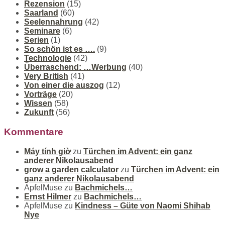
Rezension
(15)
Saarland
(60)
Seelennahrung
(42)
Seminare
(6)
Serien
(1)
So schön ist es ….
(9)
Technologie
(42)
Überraschend: …Werbung
(40)
Very British
(41)
Von einer die auszog
(12)
Vorträge
(20)
Wissen
(58)
Zukunft
(56)
Kommentare
Máy tính giờ
zu
Türchen im Advent: ein ganz
anderer Nikolausabend
grow a garden calculator
zu
Türchen im Advent: ein
ganz anderer Nikolausabend
ApfelMuse
zu
Bachmichels…
Ernst Hilmer
zu
Bachmichels…
ApfelMuse
zu
Kindness – Güte von Naomi Shihab
Nye