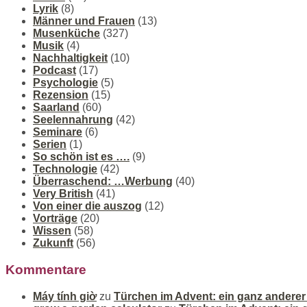
Lyrik
(8)
Männer und Frauen
(13)
Musenküche
(327)
Musik
(4)
Nachhaltigkeit
(10)
Podcast
(17)
Psychologie
(5)
Rezension
(15)
Saarland
(60)
Seelennahrung
(42)
Seminare
(6)
Serien
(1)
So schön ist es ….
(9)
Technologie
(42)
Überraschend: …Werbung
(40)
Very British
(41)
Von einer die auszog
(12)
Vorträge
(20)
Wissen
(58)
Zukunft
(56)
Kommentare
Máy tính giờ
zu
Türchen im Advent: ein ganz andere