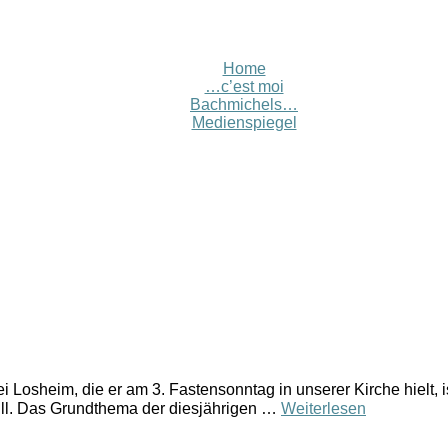
Home
…c’est moi
Bachmichels…
Medienspiegel
i Losheim, die er am 3. Fastensonntag in unserer Kirche hielt, i
will. Das Grundthema der diesjährigen …
Weiterlesen