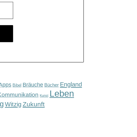
England
Apps
Bräuche
Bücher
Bibel
Leben
Kommunikation
Kunst
g
Zukunft
Witzig