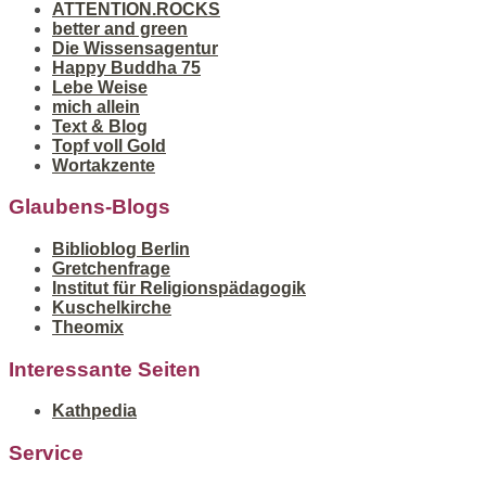
ATTENTION.ROCKS
better and green
Die Wissensagentur
Happy Buddha 75
Lebe Weise
mich allein
Text & Blog
Topf voll Gold
Wortakzente
Glaubens-Blogs
Biblioblog Berlin
Gretchenfrage
Institut für Religionspädagogik
Kuschelkirche
Theomix
Interessante Seiten
Kathpedia
Service