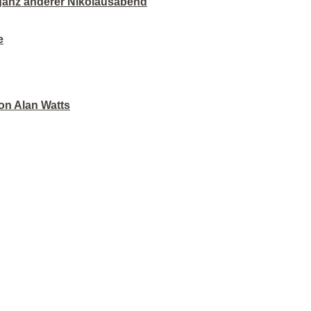
 ganz anderer Nikolausabend
e
on Alan Watts