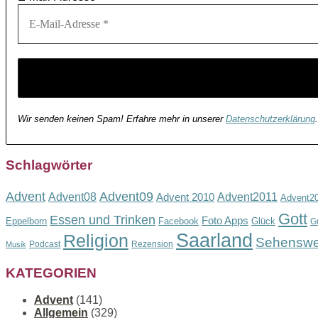
Wir senden keinen Spam! Erfahre mehr in unserer
Datenschutzerklärung
.
Schlagwörter
Advent
Advent09
Advent08
Advent2011
Advent 2010
Advent2
Gott
Essen und Trinken
Foto Apps
Eppelborn
Facebook
Glück
G
Saarland
Religion
Sehenswe
Podcast
Rezension
Musik
KATEGORIEN
Advent
(141)
Allgemein
(329)