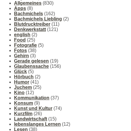
Allgemeines
(830)
Apps
(8)
Bachmichels
(162)
Bachmichels Liebling
(2)
Blutdrucktreiber
(11)
Denkwerkstatt
(121)
english
(2)
Food
(25)
Fotografie
(5)
Fotos
(38)
Gehirn
(3)
Gerade gelesen
(19)
Glaubenssache
(156)
Glück
(5)
Hörbuch
(2)
Humor
(41)
Juchem
(25)
Kino
(12)
Kommunikation
(37)
Konsum
(9)
Kunst und Kultur
(74)
Kurzfilm
(26)
Landwirtschaft
(15)
lebenslanges Lernen
(12)
Lesen
(38)