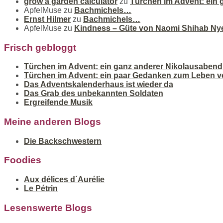
grow a garden calculator
zu
Türchen im Advent: ein
ApfelMuse
zu
Bachmichels…
Ernst Hilmer
zu
Bachmichels…
ApfelMuse
zu
Kindness – Güte von Naomi Shihab Ny
Frisch gebloggt
Türchen im Advent: ein ganz anderer Nikolausabend
Türchen im Advent: ein paar Gedanken zum Leben v
Das Adventskalenderhaus ist wieder da
Das Grab des unbekannten Soldaten
Ergreifende Musik
Meine anderen Blogs
Die Backschwestern
Foodies
Aux délices d´Aurélie
Le Pétrin
Lesenswerte Blogs