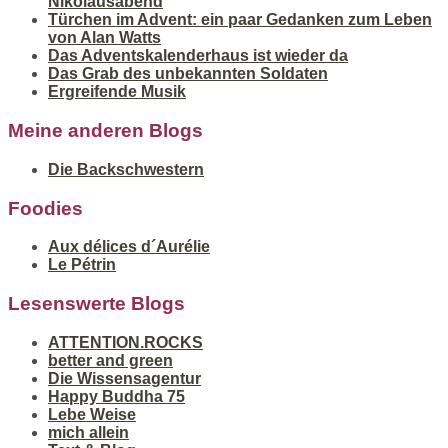
Nikolausabend
Türchen im Advent: ein paar Gedanken zum Leben
von Alan Watts
Das Adventskalenderhaus ist wieder da
Das Grab des unbekannten Soldaten
Ergreifende Musik
Meine anderen Blogs
Die Backschwestern
Foodies
Aux délices d´Aurélie
Le Pétrin
Lesenswerte Blogs
ATTENTION.ROCKS
better and green
Die Wissensagentur
Happy Buddha 75
Lebe Weise
mich allein