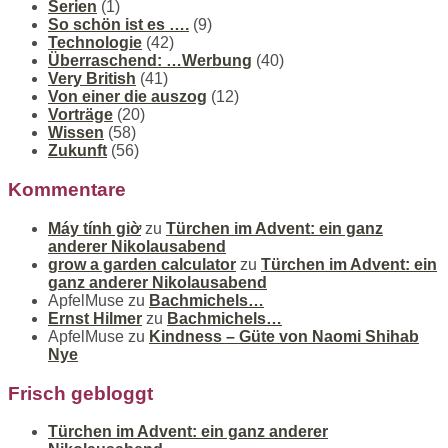
Serien
(1)
So schön ist es ….
(9)
Technologie
(42)
Überraschend: …Werbung
(40)
Very British
(41)
Von einer die auszog
(12)
Vorträge
(20)
Wissen
(58)
Zukunft
(56)
Kommentare
Máy tính giờ
zu
Türchen im Advent: ein ganz
anderer Nikolausabend
grow a garden calculator
zu
Türchen im Advent: ein
ganz anderer Nikolausabend
ApfelMuse
zu
Bachmichels…
Ernst Hilmer
zu
Bachmichels…
ApfelMuse
zu
Kindness – Güte von Naomi Shihab
Nye
Frisch gebloggt
Türchen im Advent: ein ganz anderer