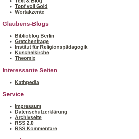
Text & Blog
Topf voll Gold
Wortakzente
Glaubens-Blogs
Biblioblog Berlin
Gretchenfrage
Institut für Religionspädagogik
Kuschelkirche
Theomix
Interessante Seiten
Kathpedia
Service
Impressum
Datenschutzerklärung
Archivseite
RSS 2.0
RSS Kommentare