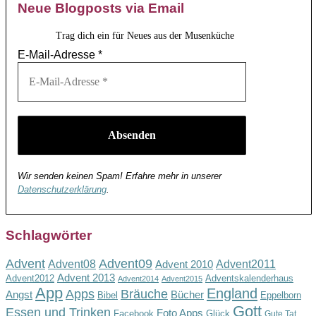
Neue Blogposts via Email
Trag dich ein für Neues aus der Musenküche
E-Mail-Adresse
*
Wir senden keinen Spam! Erfahre mehr in unserer
Datenschutzerklärung
.
Schlagwörter
Advent
Advent09
Advent08
Advent2011
Advent 2010
Advent 2013
Advent2012
Adventskalenderhaus
Advent2014
Advent2015
App
England
Apps
Bräuche
Angst
Bücher
Bibel
Eppelborn
Gott
Essen und Trinken
Foto Apps
Facebook
Glück
Gute Tat