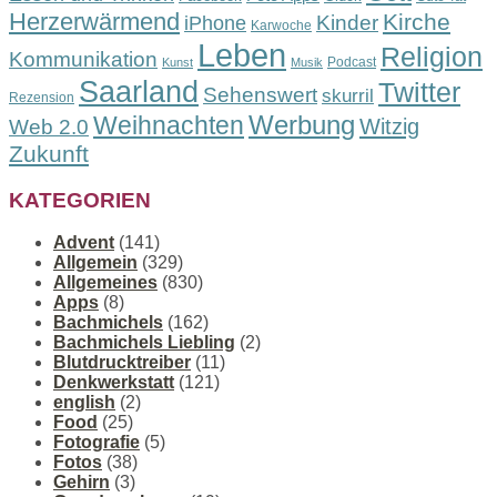
Herzerwärmend
Kirche
Kinder
iPhone
Karwoche
Leben
Religion
Kommunikation
Podcast
Kunst
Musik
Saarland
Twitter
Sehenswert
skurril
Rezension
Werbung
Weihnachten
Witzig
Web 2.0
Zukunft
KATEGORIEN
Advent
(141)
Allgemein
(329)
Allgemeines
(830)
Apps
(8)
Bachmichels
(162)
Bachmichels Liebling
(2)
Blutdrucktreiber
(11)
Denkwerkstatt
(121)
english
(2)
Food
(25)
Fotografie
(5)
Fotos
(38)
Gehirn
(3)