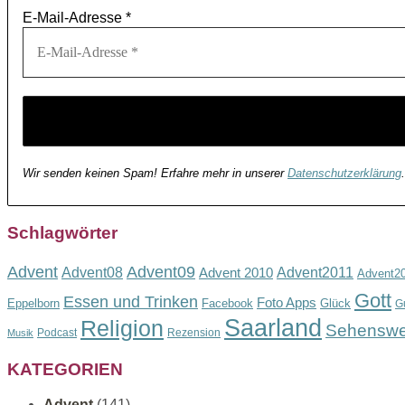
E-Mail-Adresse
*
Wir senden keinen Spam! Erfahre mehr in unserer
Datenschutzerklärung
.
Schlagwörter
Advent
Advent09
Advent08
Advent2011
Advent 2010
Advent2
Gott
Essen und Trinken
Foto Apps
Eppelborn
Facebook
Glück
G
Saarland
Religion
Sehenswe
Podcast
Rezension
Musik
KATEGORIEN
Advent
(141)