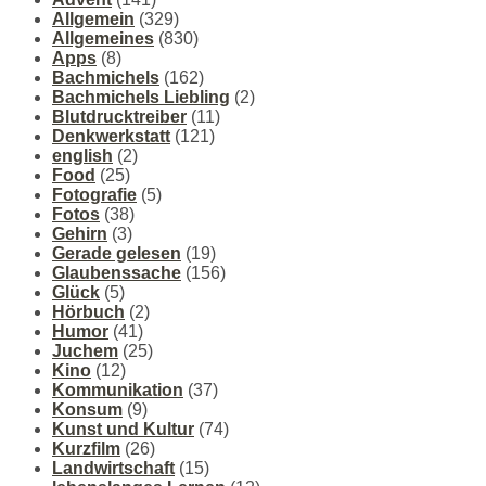
Allgemein
(329)
Allgemeines
(830)
Apps
(8)
Bachmichels
(162)
Bachmichels Liebling
(2)
Blutdrucktreiber
(11)
Denkwerkstatt
(121)
english
(2)
Food
(25)
Fotografie
(5)
Fotos
(38)
Gehirn
(3)
Gerade gelesen
(19)
Glaubenssache
(156)
Glück
(5)
Hörbuch
(2)
Humor
(41)
Juchem
(25)
Kino
(12)
Kommunikation
(37)
Konsum
(9)
Kunst und Kultur
(74)
Kurzfilm
(26)
Landwirtschaft
(15)