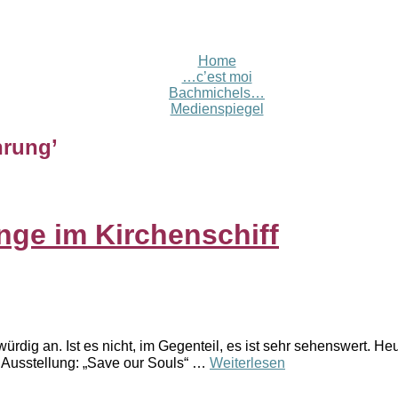
Home
…c’est moi
Bachmichels…
Medienspiegel
hrung
’
nge im Kirchenschiff
rdig an. Ist es nicht, im Gegenteil, es ist sehr sehenswert. H
 Ausstellung: „Save our Souls“ …
Weiterlesen