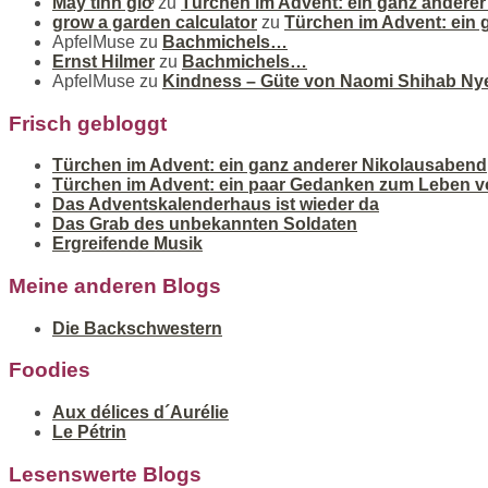
Máy tính giờ
zu
Türchen im Advent: ein ganz andere
grow a garden calculator
zu
Türchen im Advent: ein
ApfelMuse
zu
Bachmichels…
Ernst Hilmer
zu
Bachmichels…
ApfelMuse
zu
Kindness – Güte von Naomi Shihab Ny
Frisch gebloggt
Türchen im Advent: ein ganz anderer Nikolausabend
Türchen im Advent: ein paar Gedanken zum Leben v
Das Adventskalenderhaus ist wieder da
Das Grab des unbekannten Soldaten
Ergreifende Musik
Meine anderen Blogs
Die Backschwestern
Foodies
Aux délices d´Aurélie
Le Pétrin
Lesenswerte Blogs