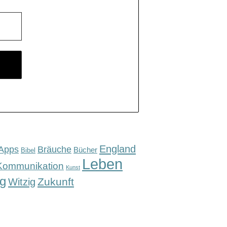
England
Apps
Bräuche
Bücher
Bibel
Leben
Kommunikation
Kunst
g
Zukunft
Witzig