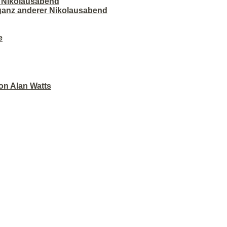
r Nikolausabend
 ganz anderer Nikolausabend
e
on Alan Watts