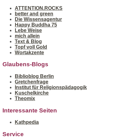
ATTENTION.ROCKS
better and green
Die Wissensagentur
Happy Buddha 75
Lebe Weise
mich allein
Text & Blog
Topf voll Gold
Wortakzente
Glaubens-Blogs
Biblioblog Berlin
Gretchenfrage
Institut für Religionspädagogik
Kuschelkirche
Theomix
Interessante Seiten
Kathpedia
Service