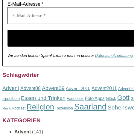
E-Mail-Adresse
*
Wir senden keinen Spam! Erfahre mehr in unserer
Datenschutzerklärung
.
Schlagwörter
Advent
Advent09
Advent08
Advent2011
Advent 2010
Advent2
Gott
Essen und Trinken
Foto Apps
Eppelborn
Facebook
Glück
G
Saarland
Religion
Sehenswe
Podcast
Rezension
Musik
KATEGORIEN
Advent
(141)