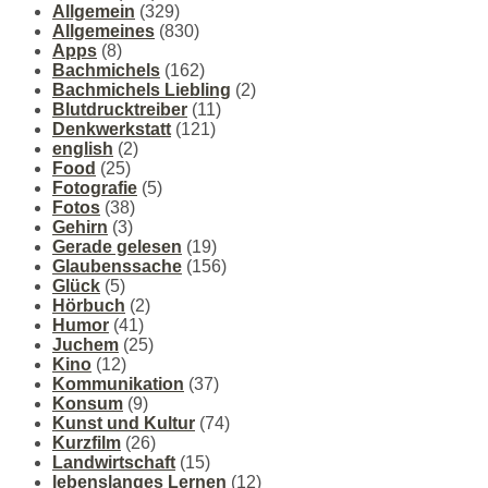
Allgemein
(329)
Allgemeines
(830)
Apps
(8)
Bachmichels
(162)
Bachmichels Liebling
(2)
Blutdrucktreiber
(11)
Denkwerkstatt
(121)
english
(2)
Food
(25)
Fotografie
(5)
Fotos
(38)
Gehirn
(3)
Gerade gelesen
(19)
Glaubenssache
(156)
Glück
(5)
Hörbuch
(2)
Humor
(41)
Juchem
(25)
Kino
(12)
Kommunikation
(37)
Konsum
(9)
Kunst und Kultur
(74)
Kurzfilm
(26)
Landwirtschaft
(15)
lebenslanges Lernen
(12)