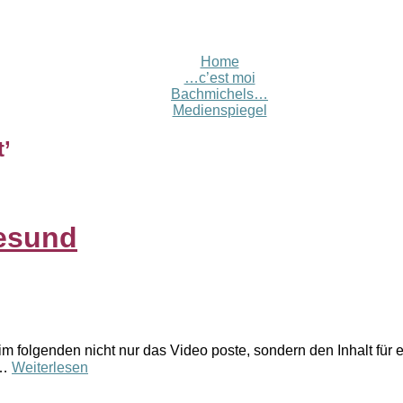
Home
…c’est moi
Bachmichels…
Medienspiegel
t
’
gesund
m folgenden nicht nur das Video poste, sondern den Inhalt für 
 …
Weiterlesen