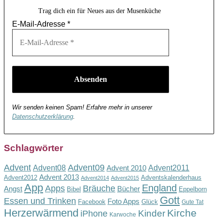
Trag dich ein für Neues aus der Musenküche
E-Mail-Adresse
*
Wir senden keinen Spam! Erfahre mehr in unserer
Datenschutzerklärung
.
Schlagwörter
Advent
Advent09
Advent08
Advent2011
Advent 2010
Advent 2013
Advent2012
Adventskalenderhaus
Advent2014
Advent2015
App
England
Apps
Bräuche
Angst
Bücher
Bibel
Eppelborn
Gott
Essen und Trinken
Foto Apps
Facebook
Glück
Gute Tat
Herzerwärmend
Kirche
Kinder
iPhone
Karwoche