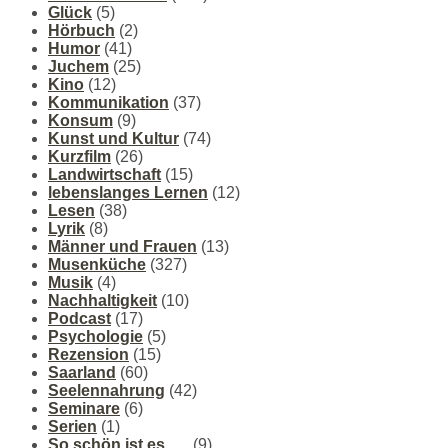
Glück
(5)
Hörbuch
(2)
Humor
(41)
Juchem
(25)
Kino
(12)
Kommunikation
(37)
Konsum
(9)
Kunst und Kultur
(74)
Kurzfilm
(26)
Landwirtschaft
(15)
lebenslanges Lernen
(12)
Lesen
(38)
Lyrik
(8)
Männer und Frauen
(13)
Musenküche
(327)
Musik
(4)
Nachhaltigkeit
(10)
Podcast
(17)
Psychologie
(5)
Rezension
(15)
Saarland
(60)
Seelennahrung
(42)
Seminare
(6)
Serien
(1)
So schön ist es ….
(9)