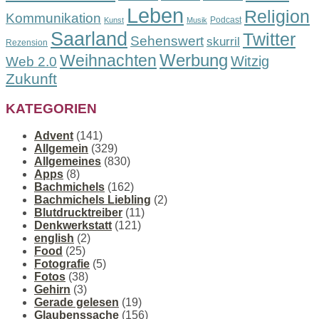
Leben
Religion
Kommunikation
Podcast
Kunst
Musik
Saarland
Twitter
Sehenswert
skurril
Rezension
Werbung
Weihnachten
Witzig
Web 2.0
Zukunft
KATEGORIEN
Advent
(141)
Allgemein
(329)
Allgemeines
(830)
Apps
(8)
Bachmichels
(162)
Bachmichels Liebling
(2)
Blutdrucktreiber
(11)
Denkwerkstatt
(121)
english
(2)
Food
(25)
Fotografie
(5)
Fotos
(38)
Gehirn
(3)
Gerade gelesen
(19)
Glaubenssache
(156)