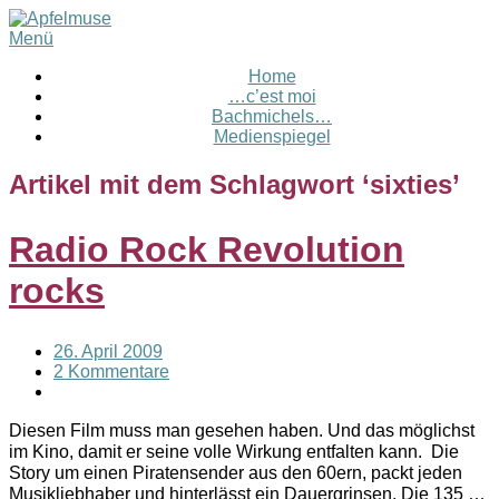
Menü
Home
…c’est moi
Bachmichels…
Medienspiegel
Artikel mit dem Schlagwort ‘
sixties
’
Radio Rock Revolution
rocks
26. April 2009
2 Kommentare
Diesen Film muss man gesehen haben. Und das möglichst
im Kino, damit er seine volle Wirkung entfalten kann. Die
Story um einen Piratensender aus den 60ern, packt jeden
Musikliebhaber und hinterlässt ein Dauergrinsen. Die 135 …