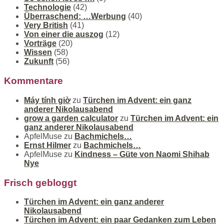
Technologie
(42)
Überraschend: …Werbung
(40)
Very British
(41)
Von einer die auszog
(12)
Vorträge
(20)
Wissen
(58)
Zukunft
(56)
Kommentare
Máy tính giờ
zu
Türchen im Advent: ein ganz
anderer Nikolausabend
grow a garden calculator
zu
Türchen im Advent: ein
ganz anderer Nikolausabend
ApfelMuse
zu
Bachmichels…
Ernst Hilmer
zu
Bachmichels…
ApfelMuse
zu
Kindness – Güte von Naomi Shihab
Nye
Frisch gebloggt
Türchen im Advent: ein ganz anderer
Nikolausabend
Türchen im Advent: ein paar Gedanken zum Leben