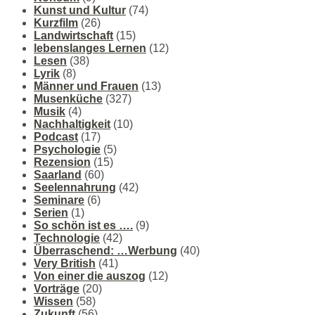
Kunst und Kultur
(74)
Kurzfilm
(26)
Landwirtschaft
(15)
lebenslanges Lernen
(12)
Lesen
(38)
Lyrik
(8)
Männer und Frauen
(13)
Musenküche
(327)
Musik
(4)
Nachhaltigkeit
(10)
Podcast
(17)
Psychologie
(5)
Rezension
(15)
Saarland
(60)
Seelennahrung
(42)
Seminare
(6)
Serien
(1)
So schön ist es ….
(9)
Technologie
(42)
Überraschend: …Werbung
(40)
Very British
(41)
Von einer die auszog
(12)
Vorträge
(20)
Wissen
(58)
Zukunft
(56)