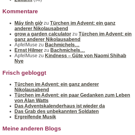
Kommentare
Máy tính giờ
zu
Türchen im Advent: ein ganz
anderer Nikolausabend
grow a garden calculator
zu
Türchen im Advent: ein
ganz anderer Nikolausabend
ApfelMuse
zu
Bachmichels…
Ernst Hilmer
zu
Bachmichels…
ApfelMuse
zu
Kindness – Güte von Naomi Shihab
Nye
Frisch gebloggt
Türchen im Advent: ein ganz anderer
Nikolausabend
Türchen im Advent: ein paar Gedanken zum Leben
von Alan Watts
Das Adventskalenderhaus ist wieder da
Das Grab des unbekannten Soldaten
Ergreifende Musik
Meine anderen Blogs