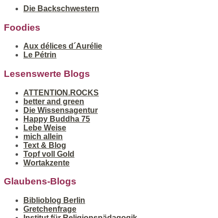
Die Backschwestern
Foodies
Aux délices d´Aurélie
Le Pétrin
Lesenswerte Blogs
ATTENTION.ROCKS
better and green
Die Wissensagentur
Happy Buddha 75
Lebe Weise
mich allein
Text & Blog
Topf voll Gold
Wortakzente
Glaubens-Blogs
Biblioblog Berlin
Gretchenfrage
Institut für Religionspädagogik