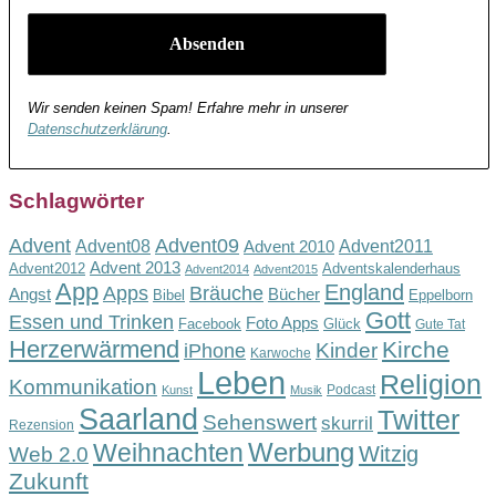
Wir senden keinen Spam! Erfahre mehr in unserer
Datenschutzerklärung
.
Schlagwörter
Advent
Advent09
Advent08
Advent2011
Advent 2010
Advent 2013
Advent2012
Adventskalenderhaus
Advent2014
Advent2015
App
England
Apps
Bräuche
Angst
Bücher
Bibel
Eppelborn
Gott
Essen und Trinken
Foto Apps
Facebook
Glück
Gute Tat
Herzerwärmend
Kirche
Kinder
iPhone
Karwoche
Leben
Religion
Kommunikation
Podcast
Kunst
Musik
Saarland
Twitter
Sehenswert
skurril
Rezension
Werbung
Weihnachten
Witzig
Web 2.0
Zukunft