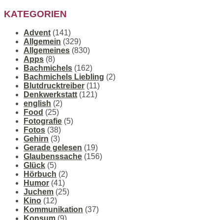
KATEGORIEN
Advent
(141)
Allgemein
(329)
Allgemeines
(830)
Apps
(8)
Bachmichels
(162)
Bachmichels Liebling
(2)
Blutdrucktreiber
(11)
Denkwerkstatt
(121)
english
(2)
Food
(25)
Fotografie
(5)
Fotos
(38)
Gehirn
(3)
Gerade gelesen
(19)
Glaubenssache
(156)
Glück
(5)
Hörbuch
(2)
Humor
(41)
Juchem
(25)
Kino
(12)
Kommunikation
(37)
Konsum
(9)