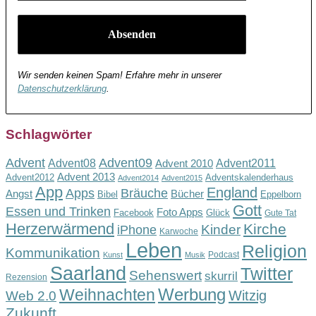
Wir senden keinen Spam! Erfahre mehr in unserer
Datenschutzerklärung
.
Schlagwörter
Advent
Advent09
Advent08
Advent2011
Advent 2010
Advent 2013
Advent2012
Adventskalenderhaus
Advent2014
Advent2015
App
England
Apps
Bräuche
Angst
Bücher
Bibel
Eppelborn
Gott
Essen und Trinken
Foto Apps
Facebook
Glück
Gute Tat
Herzerwärmend
Kirche
Kinder
iPhone
Karwoche
Leben
Religion
Kommunikation
Podcast
Kunst
Musik
Saarland
Twitter
Sehenswert
skurril
Rezension
Werbung
Weihnachten
Witzig
Web 2.0
Zukunft