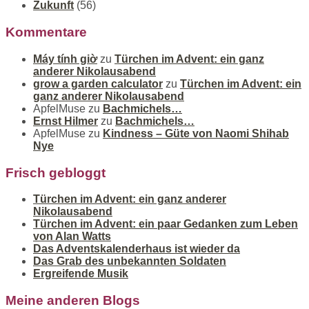
Zukunft
(56)
Kommentare
Máy tính giờ
zu
Türchen im Advent: ein ganz
anderer Nikolausabend
grow a garden calculator
zu
Türchen im Advent: ein
ganz anderer Nikolausabend
ApfelMuse
zu
Bachmichels…
Ernst Hilmer
zu
Bachmichels…
ApfelMuse
zu
Kindness – Güte von Naomi Shihab
Nye
Frisch gebloggt
Türchen im Advent: ein ganz anderer
Nikolausabend
Türchen im Advent: ein paar Gedanken zum Leben
von Alan Watts
Das Adventskalenderhaus ist wieder da
Das Grab des unbekannten Soldaten
Ergreifende Musik
Meine anderen Blogs