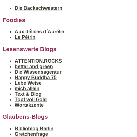
Die Backschwestern
Foodies
Aux délices d´Aurélie
Le Pétrin
Lesenswerte Blogs
ATTENTION.ROCKS
better and green
Die Wissensagentur
Happy Buddha 75
Lebe Weise
mich allein
Text & Blog
Topf voll Gold
Wortakzente
Glaubens-Blogs
Biblioblog Berlin
Gretchenfrage