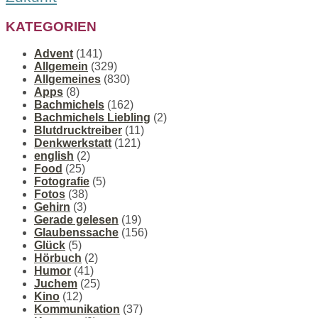
KATEGORIEN
Advent
(141)
Allgemein
(329)
Allgemeines
(830)
Apps
(8)
Bachmichels
(162)
Bachmichels Liebling
(2)
Blutdrucktreiber
(11)
Denkwerkstatt
(121)
english
(2)
Food
(25)
Fotografie
(5)
Fotos
(38)
Gehirn
(3)
Gerade gelesen
(19)
Glaubenssache
(156)
Glück
(5)
Hörbuch
(2)
Humor
(41)
Juchem
(25)
Kino
(12)
Kommunikation
(37)