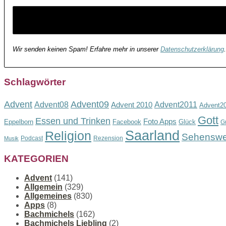
Wir senden keinen Spam! Erfahre mehr in unserer
Datenschutzerklärung
.
Schlagwörter
Advent
Advent09
Advent08
Advent2011
Advent 2010
Advent2
Gott
Essen und Trinken
Foto Apps
Eppelborn
Facebook
Glück
G
Saarland
Religion
Sehenswe
Podcast
Rezension
Musik
KATEGORIEN
Advent
(141)
Allgemein
(329)
Allgemeines
(830)
Apps
(8)
Bachmichels
(162)
Bachmichels Liebling
(2)