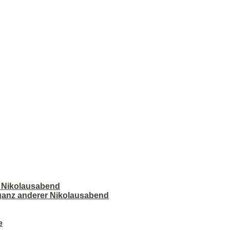
r Nikolausabend
 ganz anderer Nikolausabend
e