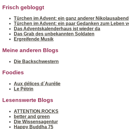
Frisch gebloggt
Türchen im Advent: ein ganz anderer Nikolausabend
Türchen im Advent: ein paar Gedanken zum Leben v
Das Adventskalenderhaus ist wieder da
Das Grab des unbekannten Soldaten
Ergreifende Musik
Meine anderen Blogs
Die Backschwestern
Foodies
Aux délices d´Aurélie
Le Pétrin
Lesenswerte Blogs
ATTENTION.ROCKS
better and green
Die Wissensagentur
Happy Buddha 75