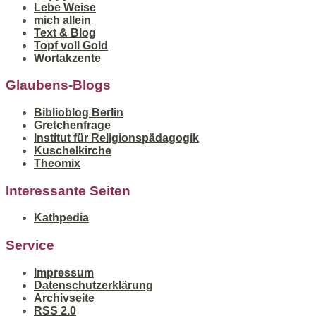
Lebe Weise
mich allein
Text & Blog
Topf voll Gold
Wortakzente
Glaubens-Blogs
Biblioblog Berlin
Gretchenfrage
Institut für Religionspädagogik
Kuschelkirche
Theomix
Interessante Seiten
Kathpedia
Service
Impressum
Datenschutzerklärung
Archivseite
RSS 2.0