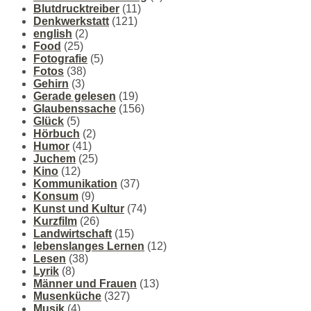
Blutdrucktreiber
(11)
Denkwerkstatt
(121)
english
(2)
Food
(25)
Fotografie
(5)
Fotos
(38)
Gehirn
(3)
Gerade gelesen
(19)
Glaubenssache
(156)
Glück
(5)
Hörbuch
(2)
Humor
(41)
Juchem
(25)
Kino
(12)
Kommunikation
(37)
Konsum
(9)
Kunst und Kultur
(74)
Kurzfilm
(26)
Landwirtschaft
(15)
lebenslanges Lernen
(12)
Lesen
(38)
Lyrik
(8)
Männer und Frauen
(13)
Musenküche
(327)
Musik
(4)