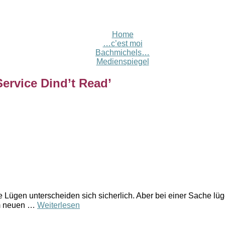
Home
…c’est moi
Bachmichels…
Medienspiegel
Service Dind’t Read
’
e Lügen unterscheiden sich sicherlich. Aber bei einer Sache lü
em neuen …
Weiterlesen