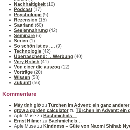
Nachhaltigkeit
(10)
Podcast
(17)
Psychologie
(5)
Rezension
(15)
Saarland
(60)
Seelennahrung
(42)
Seminare
(6)
Serien
(1)
So schön ist es ….
(9)
Technologie
(42)
Überraschend: …Werbung
(40)
Very British
(41)
Von einer die auszog
(12)
Vorträge
(20)
Wissen
(58)
Zukunft
(56)
Kommentare
Máy tính giờ
zu
Türchen im Advent: ein ganz andere
grow a garden calculator
zu
Türchen im Advent: ein
ApfelMuse
zu
Bachmichels…
Ernst Hilmer
zu
Bachmichels…
ApfelMuse
zu
Kindness – Güte von Naomi Shihab Ny