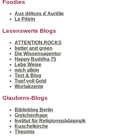
Foodies
Aux délices d´Aurélie
Le Pétrin
Lesenswerte Blogs
ATTENTION.ROCKS
better and green
Die Wissensagentur
Happy Buddha 75
Lebe Weise
mich allein
Text & Blog
Topf voll Gold
Wortakzente
Glaubens-Blogs
Biblioblog Berlin
Gretchenfrage
Institut für Religionspädagogik
Kuschelkirche
Theomix