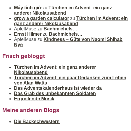
Máy tính giờ
zu
Türchen im Advent: ein ganz
anderer Nikolausabend
grow a garden calculator
zu
Türchen im Advent: ein
ganz anderer Nikolausabend
ApfelMuse
zu
Bachmichels…
Ernst Hilmer
zu
Bachmichels…
ApfelMuse
zu
Kindness – Güte von Naomi Shihab
Nye
Frisch gebloggt
Türchen im Advent: ein ganz anderer
Nikolausabend
Türchen im Advent: ein paar Gedanken zum Leben
von Alan Watts
Das Adventskalenderhaus ist wieder da
Das Grab des unbekannten Soldaten
Ergreifende Musik
Meine anderen Blogs
Die Backschwestern