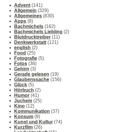
Advent
(141)
Allgemein
(329)
Allgemeines
(830)
Apps
(8)
Bachmichels
(162)
Bachmichels Liebling
(2)
Blutdrucktreiber
(11)
Denkwerkstatt
(121)
english
(2)
Food
(25)
Fotografie
(5)
Fotos
(38)
Gehirn
(3)
Gerade gelesen
(19)
Glaubenssache
(156)
Glück
(5)
Hörbuch
(2)
Humor
(41)
Juchem
(25)
Kino
(12)
Kommunikation
(37)
Konsum
(9)
Kunst und Kultur
(74)
Kurzfilm
(26)