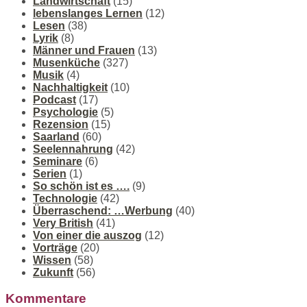
Landwirtschaft
(15)
lebenslanges Lernen
(12)
Lesen
(38)
Lyrik
(8)
Männer und Frauen
(13)
Musenküche
(327)
Musik
(4)
Nachhaltigkeit
(10)
Podcast
(17)
Psychologie
(5)
Rezension
(15)
Saarland
(60)
Seelennahrung
(42)
Seminare
(6)
Serien
(1)
So schön ist es ….
(9)
Technologie
(42)
Überraschend: …Werbung
(40)
Very British
(41)
Von einer die auszog
(12)
Vorträge
(20)
Wissen
(58)
Zukunft
(56)
Kommentare