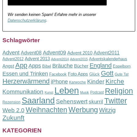
Wir senden keinen Spam! Erfahre mehr in unserer
Datenschutzerklärung
.
Schlagwörter
Advent
Advent09
Advent08
Advent2011
Advent 2010
Advent 2013
Advent2012
Adventskalenderhaus
Advent2014
Advent2015
App
England
Apps
Bräuche
Angst
Bücher
Bibel
Eppelborn
Gott
Essen und Trinken
Foto Apps
Facebook
Glück
Gute Tat
Herzerwärmend
Kirche
Kinder
iPhone
Karwoche
Leben
Religion
Kommunikation
Podcast
Kunst
Musik
Saarland
Twitter
Sehenswert
skurril
Rezension
Werbung
Weihnachten
Witzig
Web 2.0
Zukunft
KATEGORIEN