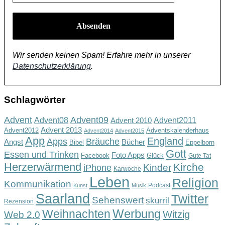
*
Wir senden keinen Spam! Erfahre mehr in unserer
Datenschutzerklärung
.
Schlagwörter
Advent
Advent09
Advent08
Advent2011
Advent 2010
Advent 2013
Advent2012
Adventskalenderhaus
Advent2014
Advent2015
App
England
Apps
Bräuche
Angst
Bücher
Bibel
Eppelborn
Gott
Essen und Trinken
Foto Apps
Facebook
Glück
Gute Tat
Herzerwärmend
Kirche
Kinder
iPhone
Karwoche
Leben
Religion
Kommunikation
Podcast
Kunst
Musik
Saarland
Twitter
Sehenswert
skurril
Rezension
Werbung
Weihnachten
Witzig
Web 2.0