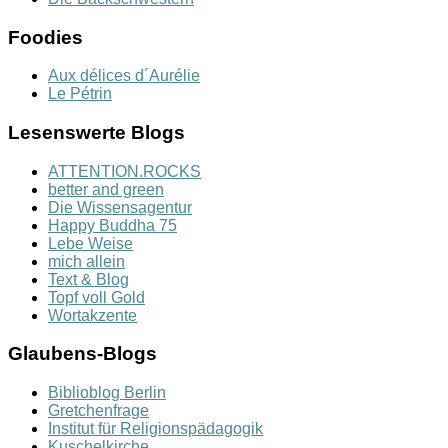
Foodies
Aux délices d´Aurélie
Le Pétrin
Lesenswerte Blogs
ATTENTION.ROCKS
better and green
Die Wissensagentur
Happy Buddha 75
Lebe Weise
mich allein
Text & Blog
Topf voll Gold
Wortakzente
Glaubens-Blogs
Biblioblog Berlin
Gretchenfrage
Institut für Religionspädagogik
Kuschelkirche