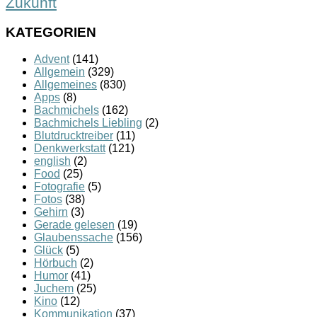
Zukunft
KATEGORIEN
Advent
(141)
Allgemein
(329)
Allgemeines
(830)
Apps
(8)
Bachmichels
(162)
Bachmichels Liebling
(2)
Blutdrucktreiber
(11)
Denkwerkstatt
(121)
english
(2)
Food
(25)
Fotografie
(5)
Fotos
(38)
Gehirn
(3)
Gerade gelesen
(19)
Glaubenssache
(156)
Glück
(5)
Hörbuch
(2)
Humor
(41)
Juchem
(25)
Kino
(12)
Kommunikation
(37)