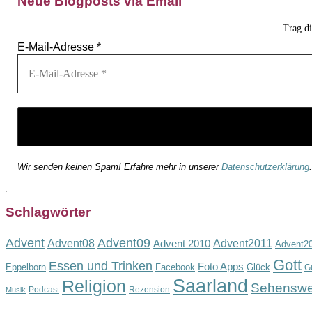
Neue Blogposts via Email
Trag d
E-Mail-Adresse
*
Wir senden keinen Spam! Erfahre mehr in unserer
Datenschutzerklärung
.
Schlagwörter
Advent
Advent09
Advent08
Advent2011
Advent 2010
Advent2
Gott
Essen und Trinken
Foto Apps
Eppelborn
Facebook
Glück
G
Saarland
Religion
Sehenswe
Podcast
Rezension
Musik