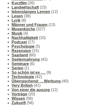
Kurzfilm
(26)
Landwirtschaft
(15)
lebenslanges Lernen
(12)
Lesen
(38)
Lyrik
(8)
Männer und Frauen
(13)
Musenküche
(327)
Musik
(4)
Nachhaltigkeit
(10)
Podcast
(17)
Psychologie
(5)
Rezension
(15)
Saarland
(60)
Seelennahrung
(42)
Seminare
(6)
Serien
(1)
So schön ist es ….
(9)
Technologie
(42)
Überraschend: …Werbung
(40)
Very British
(41)
Von einer die auszog
(12)
Vorträge
(20)
Wissen
(58)
Zukunft
(56)