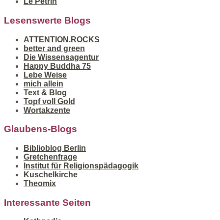
Le Pétrin
Lesenswerte Blogs
ATTENTION.ROCKS
better and green
Die Wissensagentur
Happy Buddha 75
Lebe Weise
mich allein
Text & Blog
Topf voll Gold
Wortakzente
Glaubens-Blogs
Biblioblog Berlin
Gretchenfrage
Institut für Religionspädagogik
Kuschelkirche
Theomix
Interessante Seiten