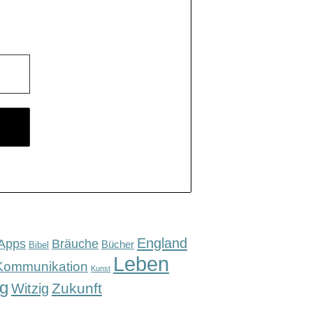
England
Apps
Bräuche
Bücher
Bibel
Leben
Kommunikation
Kunst
g
Zukunft
Witzig