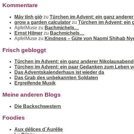
Kommentare
Máy tính giờ
zu
Türchen im Advent: ein ganz andere
grow a garden calculator
zu
Türchen im Advent: ein
ApfelMuse
zu
Bachmichels…
Ernst Hilmer
zu
Bachmichels…
ApfelMuse
zu
Kindness – Güte von Naomi Shihab Ny
Frisch gebloggt
Türchen im Advent: ein ganz anderer Nikolausabend
Türchen im Advent: ein paar Gedanken zum Leben v
Das Adventskalenderhaus ist wieder da
Das Grab des unbekannten Soldaten
Ergreifende Musik
Meine anderen Blogs
Die Backschwestern
Foodies
Aux délices d´Aurélie