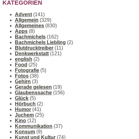
KATEGORIEN
Advent
(141)
Allgemein
(329)
Allgemeines
(830)
Apps
(8)
Bachmichels
(162)
Bachmichels Liebling
(2)
Blutdrucktreiber
(11)
Denkwerkstatt
(121)
english
(2)
Food
(25)
Fotografie
(5)
Fotos
(38)
Gehirn
(3)
Gerade gelesen
(19)
Glaubenssache
(156)
Glück
(5)
Hörbuch
(2)
Humor
(41)
Juchem
(25)
Kino
(12)
Kommunikation
(37)
Konsum
(9)
Kunst und Kultur
(74)