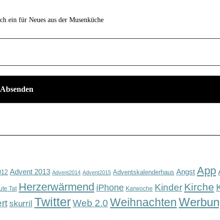
ich ein für Neues aus der Musenküche
App
Advent 2013
Angst
012
Adventskalenderhaus
Advent2014
Advent2015
Herzerwärmend
Kirche
Kinder
iPhone
ute Tat
Karwoche
Twitter
Werbun
Weihnachten
rt
Web 2.0
skurril