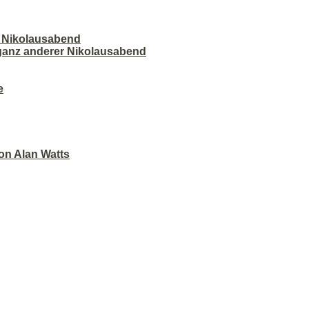
r Nikolausabend
 ganz anderer Nikolausabend
e
on Alan Watts