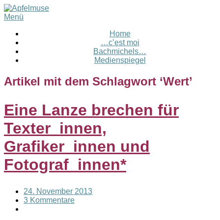
Menü
Home
…c’est moi
Bachmichels…
Medienspiegel
Artikel mit dem Schlagwort ‘
Wert
’
Eine Lanze brechen für
Texter_innen,
Grafiker_innen und
Fotograf_innen*
24. November 2013
3 Kommentare