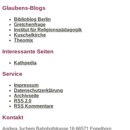
Glaubens-Blogs
Biblioblog Berlin
Gretchenfrage
Institut für Religionspädagogik
Kuschelkirche
Theomix
Interessante Seiten
Kathpedia
Service
Impressum
Datenschutzerklärung
Archivseite
RSS 2.0
RSS Kommentare
Kontakt
Andrea Juchem Bahnhofstrasse 16 66571 Eppelborn