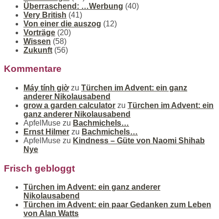
Überraschend: …Werbung
(40)
Very British
(41)
Von einer die auszog
(12)
Vorträge
(20)
Wissen
(58)
Zukunft
(56)
Kommentare
Máy tính giờ
zu
Türchen im Advent: ein ganz
anderer Nikolausabend
grow a garden calculator
zu
Türchen im Advent: ein
ganz anderer Nikolausabend
ApfelMuse
zu
Bachmichels…
Ernst Hilmer
zu
Bachmichels…
ApfelMuse
zu
Kindness – Güte von Naomi Shihab
Nye
Frisch gebloggt
Türchen im Advent: ein ganz anderer
Nikolausabend
Türchen im Advent: ein paar Gedanken zum Leben
von Alan Watts