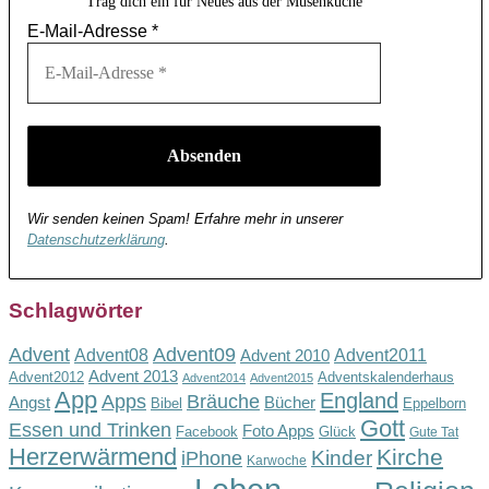
Trag dich ein für Neues aus der Musenküche
E-Mail-Adresse
*
Wir senden keinen Spam! Erfahre mehr in unserer
Datenschutzerklärung
.
Schlagwörter
Advent
Advent09
Advent08
Advent2011
Advent 2010
Advent 2013
Advent2012
Adventskalenderhaus
Advent2014
Advent2015
App
England
Apps
Bräuche
Angst
Bücher
Bibel
Eppelborn
Gott
Essen und Trinken
Foto Apps
Facebook
Glück
Gute Tat
Herzerwärmend
Kirche
Kinder
iPhone
Karwoche