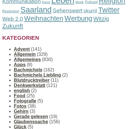
Leben
Religion
Kommunikation
Podcast
Kunst
Musik
Saarland
Twitter
Sehenswert
skurril
Rezension
Werbung
Weihnachten
Witzig
Web 2.0
Zukunft
KATEGORIEN
Advent
(141)
Allgemein
(329)
Allgemeines
(830)
Apps
(8)
Bachmichels
(162)
Bachmichels Liebling
(2)
Blutdrucktreiber
(11)
Denkwerkstatt
(121)
english
(2)
Food
(25)
Fotografie
(5)
Fotos
(38)
Gehirn
(3)
Gerade gelesen
(19)
Glaubenssache
(156)
Glück
(5)