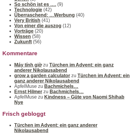
So schön ist es ….
(9)
Technologie
(42)
Überraschend: …Werbung
(40)
Very British
(41)
Von einer die auszog
(12)
Vorträge
(20)
Wissen
(58)
Zukunft
(56)
Kommentare
Máy tính giờ
zu
Türchen im Advent: ein ganz
anderer Nikolausabend
grow a garden calculator
zu
Türchen im Advent: ein
ganz anderer Nikolausabend
ApfelMuse
zu
Bachmichels…
Ernst Hilmer
zu
Bachmichels…
ApfelMuse
zu
Kindness – Güte von Naomi Shihab
Nye
Frisch gebloggt
Türchen im Advent: ein ganz anderer
Nikolausabend