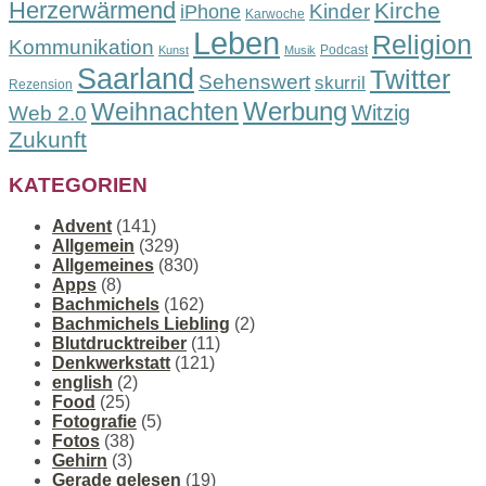
Herzerwärmend
Kirche
Kinder
iPhone
Karwoche
Leben
Religion
Kommunikation
Podcast
Kunst
Musik
Saarland
Twitter
Sehenswert
skurril
Rezension
Werbung
Weihnachten
Witzig
Web 2.0
Zukunft
KATEGORIEN
Advent
(141)
Allgemein
(329)
Allgemeines
(830)
Apps
(8)
Bachmichels
(162)
Bachmichels Liebling
(2)
Blutdrucktreiber
(11)
Denkwerkstatt
(121)
english
(2)
Food
(25)
Fotografie
(5)
Fotos
(38)
Gehirn
(3)
Gerade gelesen
(19)