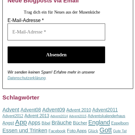
Neue Blogposts via Email
Trag dich ein für Neues aus der Musenküche
E-Mail-Adresse
*
Wir senden keinen Spam! Erfahre mehr in unserer
Datenschutzerklärung
.
Schlagwörter
Advent
Advent09
Advent08
Advent2011
Advent 2010
Advent 2013
Advent2012
Adventskalenderhaus
Advent2014
Advent2015
App
England
Apps
Bräuche
Angst
Bücher
Bibel
Eppelborn
Gott
Essen und Trinken
Foto Apps
Facebook
Glück
Gute Tat