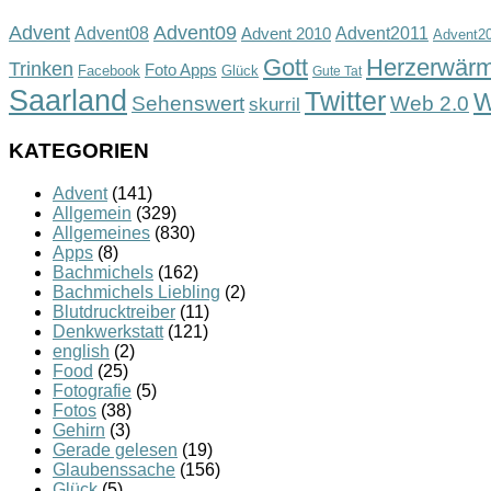
Advent
Advent09
Advent08
Advent2011
Advent 2010
Advent2
Gott
Herzerwär
Trinken
Foto Apps
Facebook
Glück
Gute Tat
Saarland
Twitter
W
Sehenswert
Web 2.0
skurril
KATEGORIEN
Advent
(141)
Allgemein
(329)
Allgemeines
(830)
Apps
(8)
Bachmichels
(162)
Bachmichels Liebling
(2)
Blutdrucktreiber
(11)
Denkwerkstatt
(121)
english
(2)
Food
(25)
Fotografie
(5)
Fotos
(38)
Gehirn
(3)
Gerade gelesen
(19)
Glaubenssache
(156)
Glück
(5)