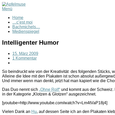
Menü
Home
…c’est moi
Bachmichels…
Medienspiegel
Intelligenter Humor
15. März 2009
1 Kommentar
So beindruckt wie von der Kreativität des folgenden Stücks, 
Alleine die Idee mit den Plakaten ist schon absolut außergewö
Und immer wenn man denkt, jetzt hat man kapiert wie die Ch
Das Duo nennt sich
„Ohne Rolf“
und kommt aus der Schweiz. 
in der Kategorie „Klotzen & Glotzen“ ausgezeichnet.
[youtube=http://www.youtube.com/watch?v=Lm4tVaP18j4]
Vielen Dank an
Hu
, auf dessen Seite ich an den Plakaten kle