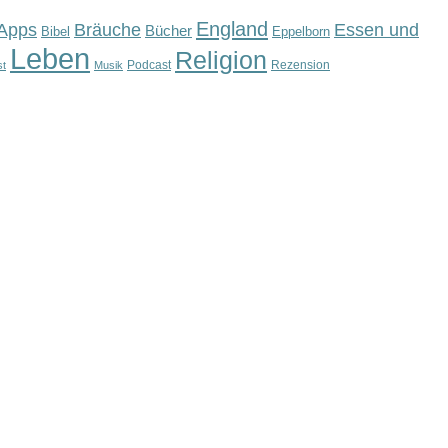
England
Apps
Bräuche
Essen und
Bücher
Bibel
Eppelborn
Leben
Religion
Podcast
Rezension
st
Musik