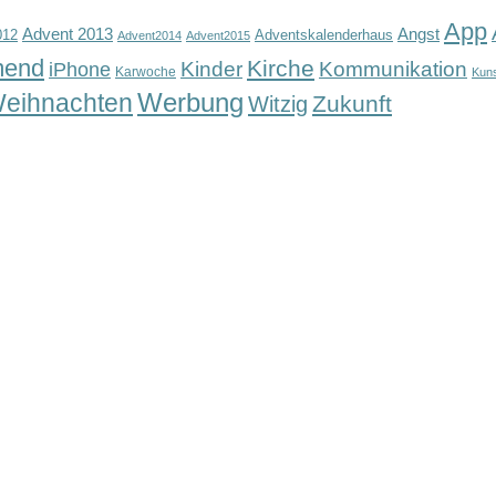
App
Advent 2013
Angst
012
Adventskalenderhaus
Advent2014
Advent2015
mend
Kirche
Kinder
Kommunikation
iPhone
Karwoche
Kun
Werbung
eihnachten
Zukunft
Witzig