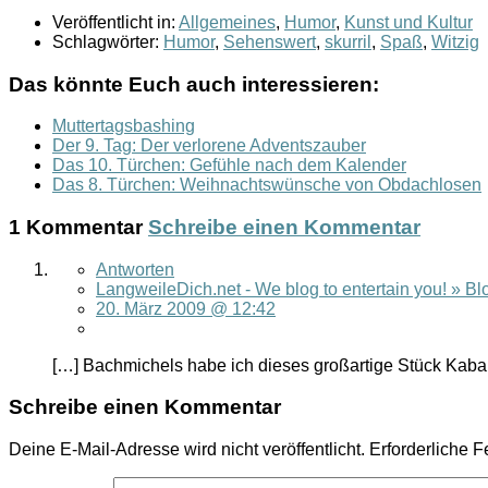
Veröffentlicht in:
Allgemeines
,
Humor
,
Kunst und Kultur
Schlagwörter:
Humor
,
Sehenswert
,
skurril
,
Spaß
,
Witzig
Das könnte Euch auch interessieren:
Muttertagsbashing
Der 9. Tag: Der verlorene Adventszauber
Das 10. Türchen: Gefühle nach dem Kalender
Das 8. Türchen: Weihnachtswünsche von Obdachlosen
1 Kommentar
Schreibe einen Kommentar
Antworten
LangweileDich.net - We blog to entertain you! » 
20. März 2009 @ 12:42
[…] Bachmichels habe ich dieses großartige Stück Kaba
Schreibe einen Kommentar
Deine E-Mail-Adresse wird nicht veröffentlicht.
Erforderliche F