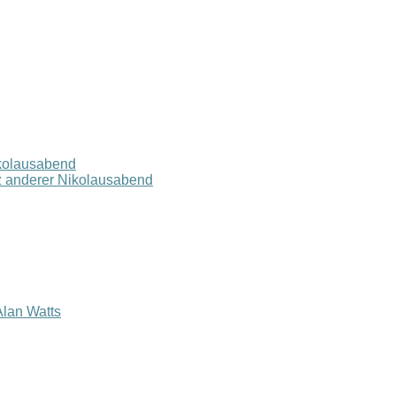
ikolausabend
z anderer Nikolausabend
lan Watts