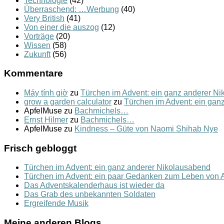
Technologie
(42)
Überraschend: …Werbung
(40)
Very British
(41)
Von einer die auszog
(12)
Vorträge
(20)
Wissen
(58)
Zukunft
(56)
Kommentare
Máy tính giờ
zu
Türchen im Advent: ein ganz anderer N
grow a garden calculator
zu
Türchen im Advent: ein gan
ApfelMuse
zu
Bachmichels…
Ernst Hilmer
zu
Bachmichels…
ApfelMuse
zu
Kindness – Güte von Naomi Shihab Nye
Frisch gebloggt
Türchen im Advent: ein ganz anderer Nikolausabend
Türchen im Advent: ein paar Gedanken zum Leben von A
Das Adventskalenderhaus ist wieder da
Das Grab des unbekannten Soldaten
Ergreifende Musik
Meine anderen Blogs