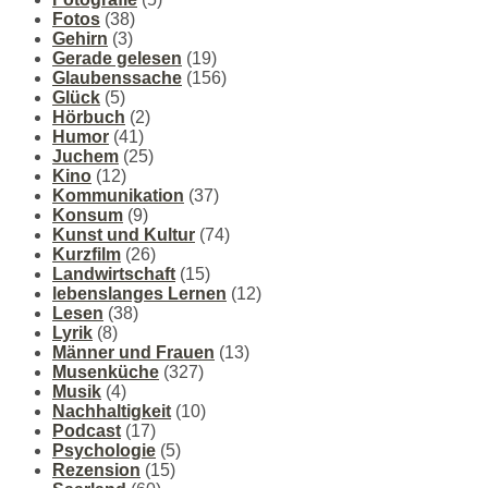
Fotos
(38)
Gehirn
(3)
Gerade gelesen
(19)
Glaubenssache
(156)
Glück
(5)
Hörbuch
(2)
Humor
(41)
Juchem
(25)
Kino
(12)
Kommunikation
(37)
Konsum
(9)
Kunst und Kultur
(74)
Kurzfilm
(26)
Landwirtschaft
(15)
lebenslanges Lernen
(12)
Lesen
(38)
Lyrik
(8)
Männer und Frauen
(13)
Musenküche
(327)
Musik
(4)
Nachhaltigkeit
(10)
Podcast
(17)
Psychologie
(5)
Rezension
(15)