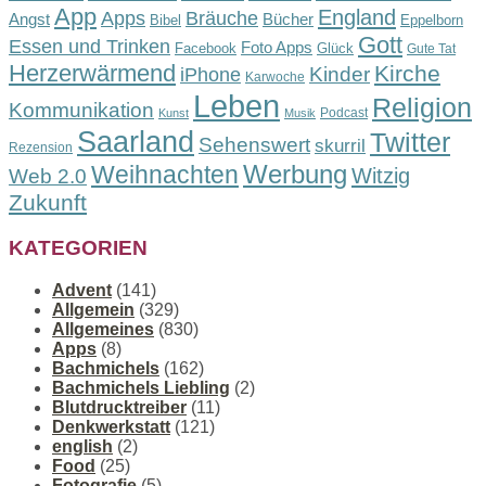
App
England
Apps
Bräuche
Angst
Bücher
Bibel
Eppelborn
Gott
Essen und Trinken
Foto Apps
Facebook
Glück
Gute Tat
Herzerwärmend
Kirche
Kinder
iPhone
Karwoche
Leben
Religion
Kommunikation
Podcast
Kunst
Musik
Saarland
Twitter
Sehenswert
skurril
Rezension
Werbung
Weihnachten
Witzig
Web 2.0
Zukunft
KATEGORIEN
Advent
(141)
Allgemein
(329)
Allgemeines
(830)
Apps
(8)
Bachmichels
(162)
Bachmichels Liebling
(2)
Blutdrucktreiber
(11)
Denkwerkstatt
(121)
english
(2)
Food
(25)
Fotografie
(5)