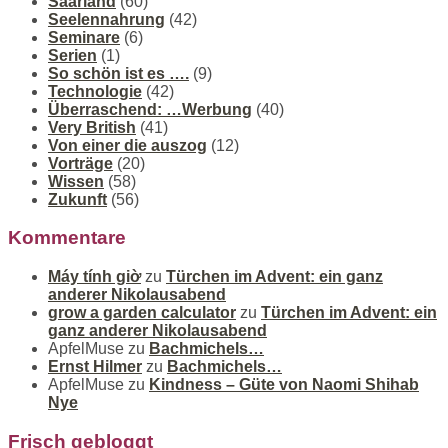
Saarland
(60)
Seelennahrung
(42)
Seminare
(6)
Serien
(1)
So schön ist es ….
(9)
Technologie
(42)
Überraschend: …Werbung
(40)
Very British
(41)
Von einer die auszog
(12)
Vorträge
(20)
Wissen
(58)
Zukunft
(56)
Kommentare
Máy tính giờ
zu
Türchen im Advent: ein ganz
anderer Nikolausabend
grow a garden calculator
zu
Türchen im Advent: ein
ganz anderer Nikolausabend
ApfelMuse
zu
Bachmichels…
Ernst Hilmer
zu
Bachmichels…
ApfelMuse
zu
Kindness – Güte von Naomi Shihab
Nye
Frisch gebloggt