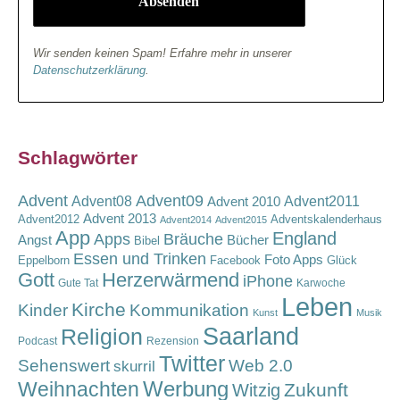
Wir senden keinen Spam! Erfahre mehr in unserer
Datenschutzerklärung
.
Schlagwörter
Advent
Advent09
Advent08
Advent2011
Advent 2010
Advent 2013
Advent2012
Adventskalenderhaus
Advent2014
Advent2015
App
England
Apps
Bräuche
Angst
Bücher
Bibel
Essen und Trinken
Foto Apps
Eppelborn
Facebook
Glück
Gott
Herzerwärmend
iPhone
Gute Tat
Karwoche
Leben
Kirche
Kinder
Kommunikation
Kunst
Musik
Saarland
Religion
Podcast
Rezension
Twitter
Sehenswert
Web 2.0
skurril
Werbung
Weihnachten
Zukunft
Witzig