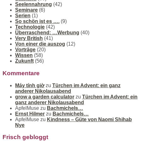
Seelennahrung
(42)
Seminare
(6)
Serien
(1)
So schön ist es ….
(9)
Technologie
(42)
Überraschend: …Werbung
(40)
Very British
(41)
Von einer die auszog
(12)
Vorträge
(20)
Wissen
(58)
Zukunft
(56)
Kommentare
Máy tính giờ
zu
Türchen im Advent: ein ganz
anderer Nikolausabend
grow a garden calculator
zu
Türchen im Advent: ein
ganz anderer Nikolausabend
ApfelMuse
zu
Bachmichels…
Ernst Hilmer
zu
Bachmichels…
ApfelMuse
zu
Kindness – Güte von Naomi Shihab
Nye
Frisch gebloggt