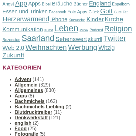
App
England
Apps
Bräuche
Angst
Bücher
Bibel
Eppelborn
Gott
Essen und Trinken
Foto Apps
Facebook
Glück
Gute Tat
Herzerwärmend
Kirche
Kinder
iPhone
Karwoche
Leben
Religion
Kommunikation
Podcast
Kunst
Musik
Saarland
Twitter
Sehenswert
skurril
Rezension
Werbung
Weihnachten
Witzig
Web 2.0
Zukunft
KATEGORIEN
Advent
(141)
Allgemein
(329)
Allgemeines
(830)
Apps
(8)
Bachmichels
(162)
Bachmichels Liebling
(2)
Blutdrucktreiber
(11)
Denkwerkstatt
(121)
english
(2)
Food
(25)
Fotografie
(5)