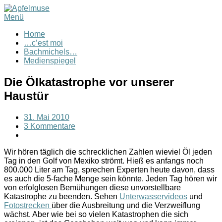
Menü
Home
…c’est moi
Bachmichels…
Medienspiegel
Die Ölkatastrophe vor unserer
Haustür
31. Mai 2010
3 Kommentare
Wir hören täglich die schrecklichen Zahlen wieviel Öl jeden
Tag in den Golf von Mexiko strömt. Hieß es anfangs noch
800.000 Liter am Tag, sprechen Experten heute davon, dass
es auch die 5-fache Menge sein könnte. Jeden Tag hören wir
von erfolglosen Bemühungen diese unvorstellbare
Katastrophe zu beenden. Sehen
Unterwasservideos
und
Fotostrecken
über die Ausbreitung und die Verzweiflung
wächst. Aber wie bei so vielen Katastrophen die sich