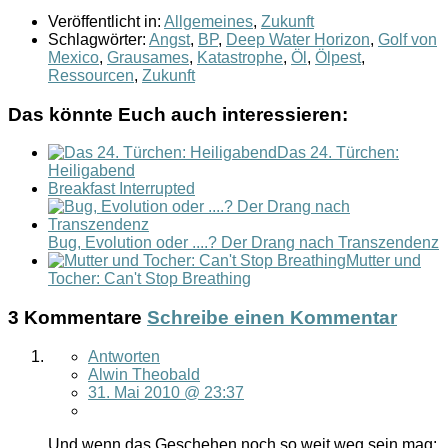
Veröffentlicht in:
Allgemeines
,
Zukunft
Schlagwörter:
Angst
,
BP
,
Deep Water Horizon
,
Golf von
Mexico
,
Grausames
,
Katastrophe
,
Öl
,
Ölpest
,
Ressourcen
,
Zukunft
Das könnte Euch auch interessieren:
Das 24. Türchen:
Heiligabend
Breakfast Interrupted
Bug, Evolution oder ....? Der Drang nach Transzendenz
Mutter und
Tocher: Can't Stop Breathing
3 Kommentare
Schreibe einen Kommentar
Antworten
Alwin Theobald
31. Mai 2010 @ 23:37
Und wenn das Geschehen noch so weit weg sein mag: