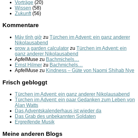
Vorträge
(20)
Wissen
(58)
Zukunft
(56)
Kommentare
Máy tính giờ
zu
Türchen im Advent: ein ganz anderer
Nikolausabend
grow a garden calculator
zu
Türchen im Advent: ein
ganz anderer Nikolausabend
ApfelMuse
zu
Bachmichels…
Ernst Hilmer
zu
Bachmichels…
ApfelMuse
zu
Kindness – Güte von Naomi Shihab Nye
Frisch gebloggt
Türchen im Advent: ein ganz anderer Nikolausabend
Türchen im Advent: ein paar Gedanken zum Leben von
Alan Watts
Das Adventskalenderhaus ist wieder da
Das Grab des unbekannten Soldaten
Ergreifende Musik
Meine anderen Blogs