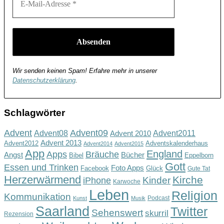
Wir senden keinen Spam! Erfahre mehr in unserer
Datenschutzerklärung
.
Schlagwörter
Advent
Advent09
Advent08
Advent2011
Advent 2010
Advent 2013
Advent2012
Adventskalenderhaus
Advent2014
Advent2015
App
England
Apps
Bräuche
Angst
Bücher
Bibel
Eppelborn
Gott
Essen und Trinken
Foto Apps
Facebook
Glück
Gute Tat
Herzerwärmend
Kirche
Kinder
iPhone
Karwoche
Leben
Religion
Kommunikation
Podcast
Kunst
Musik
Saarland
Twitter
Sehenswert
skurril
Rezension