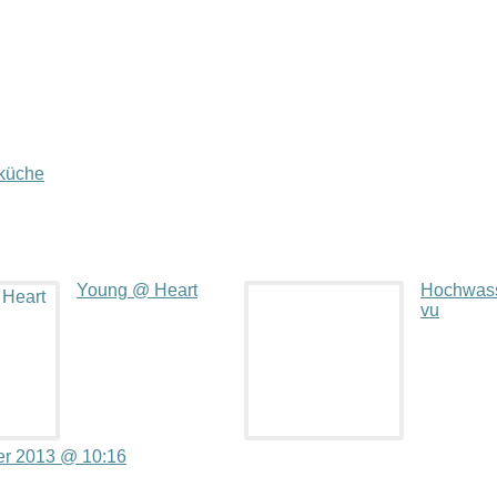
küche
Young @ Heart
Hochwass
vu
r 2013 @ 10:16