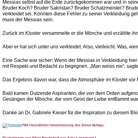
Messias selbst auf die Erde zurückgekommen war und in seinem
Bruder Koch? Bruder Sakristan? Bruder Schatzmeister? Bruder P
verkleidet sei. Könnten diese Fehler zu seiner Verkleidung g
muss der Messias sein.
Zurück im Kloster versammelte er die Mönche und erzählte ihn
Aber er hat sich unter uns verkleidet. Also, vielleicht. Was, w
Eine Sache war sicher: Wenn der Messias in Verkleidung hier w
mit Respekt und Bedacht zu begegnen. „Man weiss nie“, sagten s
Das Ergebnis davon war, dass die Atmosphäre im Kloster vor F
Bald kamen Dutzende Aspiranten, die von dem Orden aufgenom
Gesängen der Mönche, die vom Geist der Liebe entflammt wa
Danke an Dr. Gabriele Kieser für die Inspiration zu diesem Bl
*Mit freundlicher Unterstützung des Arena Verlags.
Illustrationen von Silvio Neuendorf aus Jutta Langreuter /