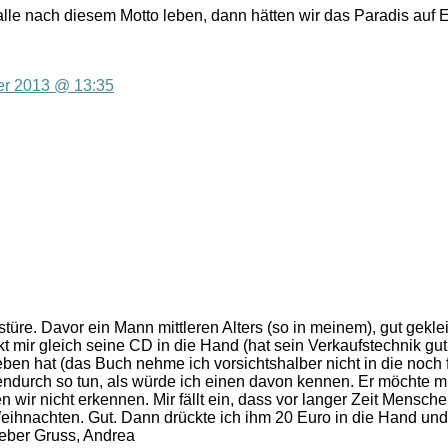
lle nach diesem Motto leben, dann hätten wir das Paradis auf 
r 2013 @ 13:35
üre. Davor ein Mann mittleren Alters (so in meinem), gut geklei
t mir gleich seine CD in die Hand (hat sein Verkaufstechnik gut
ben hat (das Buch nehme ich vorsichtshalber nicht in die noch f
ndurch so tun, als würde ich einen davon kennen. Er möchte m
n wir nicht erkennen. Mir fällt ein, dass vor langer Zeit Mensc
eihnachten. Gut. Dann drückte ich ihm 20 Euro in die Hand und
ieber Gruss, Andrea