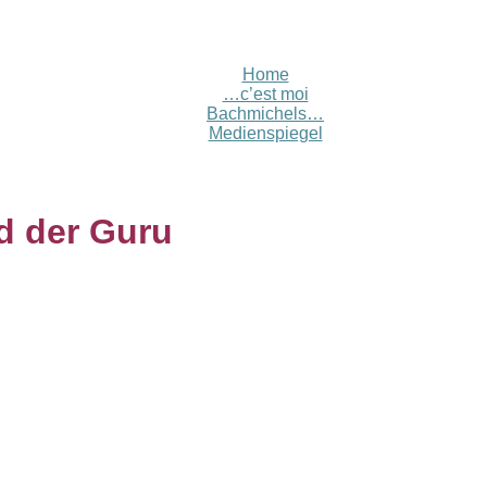
Home
…c’est moi
Bachmichels…
Medienspiegel
d der Guru