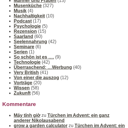
Männer und Frauen
(13)
Musenküche
(327)
Musik
(4)
Nachhaltigkeit
(10)
Podcast
(17)
Psychologie
(5)
Rezension
(15)
Saarland
(60)
Seelennahrung
(42)
Seminare
(6)
Serien
(1)
So schön ist es ….
(9)
Technologie
(42)
Überraschend: …Werbung
(40)
Very British
(41)
Von einer die auszog
(12)
Vorträge
(20)
Wissen
(58)
Zukunft
(56)
Kommentare
Máy tính giờ
zu
Türchen im Advent: ein ganz
anderer Nikolausabend
grow a garden calculator
zu
Türchen im Advent: ein