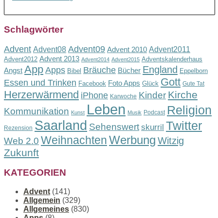
Schlagwörter
Advent
Advent09
Advent08
Advent2011
Advent 2010
Advent 2013
Advent2012
Adventskalenderhaus
Advent2014
Advent2015
App
England
Apps
Bräuche
Angst
Bücher
Bibel
Eppelborn
Gott
Essen und Trinken
Foto Apps
Facebook
Glück
Gute Tat
Herzerwärmend
Kirche
Kinder
iPhone
Karwoche
Leben
Religion
Kommunikation
Podcast
Kunst
Musik
Saarland
Twitter
Sehenswert
skurril
Rezension
Werbung
Weihnachten
Witzig
Web 2.0
Zukunft
KATEGORIEN
Advent
(141)
Allgemein
(329)
Allgemeines
(830)
Apps
(8)