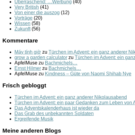
Überraschend: …Werbung
(40)
Very British
(41)
Von einer die auszog
(12)
Vorträge
(20)
Wissen
(58)
Zukunft
(56)
Kommentare
Máy tính giờ
zu
Türchen im Advent: ein ganz anderer N
grow a garden calculator
zu
Türchen im Advent: ein gan
ApfelMuse
zu
Bachmichels…
Ernst Hilmer
zu
Bachmichels…
ApfelMuse
zu
Kindness – Güte von Naomi Shihab Nye
Frisch gebloggt
Türchen im Advent: ein ganz anderer Nikolausabend
Türchen im Advent: ein paar Gedanken zum Leben von A
Das Adventskalenderhaus ist wieder da
Das Grab des unbekannten Soldaten
Ergreifende Musik
Meine anderen Blogs