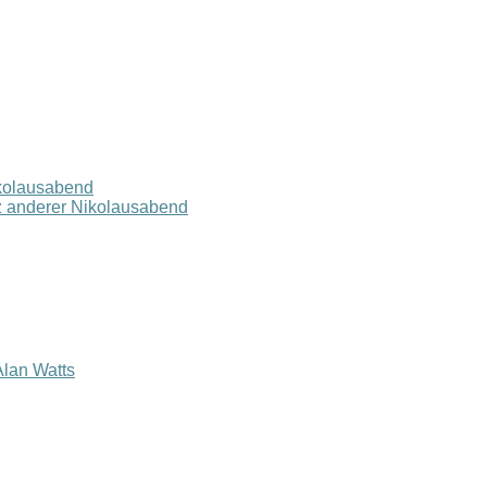
ikolausabend
z anderer Nikolausabend
lan Watts