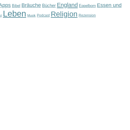
England
Apps
Bräuche
Essen und
Bücher
Bibel
Eppelborn
Leben
Religion
Podcast
Rezension
st
Musik