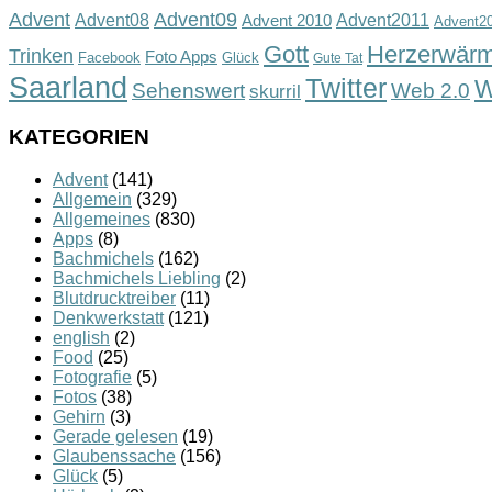
Advent
Advent09
Advent08
Advent2011
Advent 2010
Advent2
Gott
Herzerwär
Trinken
Foto Apps
Facebook
Glück
Gute Tat
Saarland
Twitter
W
Sehenswert
Web 2.0
skurril
KATEGORIEN
Advent
(141)
Allgemein
(329)
Allgemeines
(830)
Apps
(8)
Bachmichels
(162)
Bachmichels Liebling
(2)
Blutdrucktreiber
(11)
Denkwerkstatt
(121)
english
(2)
Food
(25)
Fotografie
(5)
Fotos
(38)
Gehirn
(3)
Gerade gelesen
(19)
Glaubenssache
(156)
Glück
(5)