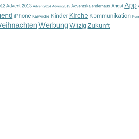
App
Advent 2013
Angst
012
Adventskalenderhaus
Advent2014
Advent2015
mend
Kirche
Kinder
Kommunikation
iPhone
Karwoche
Kun
Werbung
eihnachten
Zukunft
Witzig