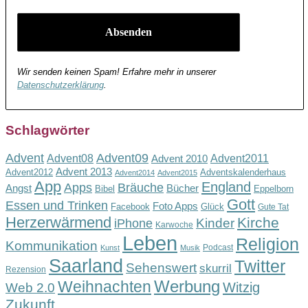
Wir senden keinen Spam! Erfahre mehr in unserer
Datenschutzerklärung
.
Schlagwörter
Advent
Advent09
Advent08
Advent2011
Advent 2010
Advent 2013
Advent2012
Adventskalenderhaus
Advent2014
Advent2015
App
England
Apps
Bräuche
Angst
Bücher
Bibel
Eppelborn
Gott
Essen und Trinken
Foto Apps
Facebook
Glück
Gute Tat
Herzerwärmend
Kirche
Kinder
iPhone
Karwoche
Leben
Religion
Kommunikation
Podcast
Kunst
Musik
Saarland
Twitter
Sehenswert
skurril
Rezension
Werbung
Weihnachten
Witzig
Web 2.0
Zukunft