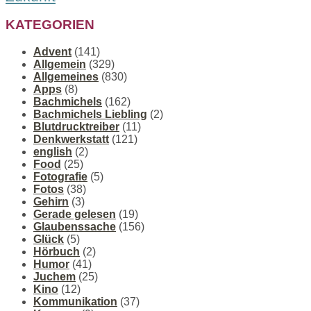
KATEGORIEN
Advent
(141)
Allgemein
(329)
Allgemeines
(830)
Apps
(8)
Bachmichels
(162)
Bachmichels Liebling
(2)
Blutdrucktreiber
(11)
Denkwerkstatt
(121)
english
(2)
Food
(25)
Fotografie
(5)
Fotos
(38)
Gehirn
(3)
Gerade gelesen
(19)
Glaubenssache
(156)
Glück
(5)
Hörbuch
(2)
Humor
(41)
Juchem
(25)
Kino
(12)
Kommunikation
(37)