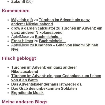
Zukunft
(56)
Kommentare
Máy tính giờ
zu
Türchen im Advent: ein ganz
anderer Nikolausabend
grow a garden calculator
zu
Türchen im Advent: ein
ganz anderer Nikolausabend
ApfelMuse
zu
Bachmichels…
Ernst Hilmer
zu
Bachmichels…
ApfelMuse
zu
Kindness – Güte von Naomi Shihab
Nye
Frisch gebloggt
Türchen im Advent: ein ganz anderer
Nikolausabend
Türchen im Advent: ein paar Gedanken zum Leben
von Alan Watts
Das Adventskalenderhaus ist wieder da
Das Grab des unbekannten Soldaten
Ergreifende Musik
Meine anderen Blogs