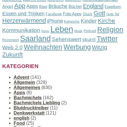
Advent2014
Advent2015
App
England
Apps
Bräuche
Angst
Bücher
Bibel
Eppelborn
Gott
Essen und Trinken
Foto Apps
Facebook
Glück
Gute Tat
Herzerwärmend
Kirche
Kinder
iPhone
Karwoche
Leben
Religion
Kommunikation
Podcast
Kunst
Musik
Saarland
Twitter
Sehenswert
skurril
Rezension
Werbung
Weihnachten
Witzig
Web 2.0
Zukunft
KATEGORIEN
Advent
(141)
Allgemein
(329)
Allgemeines
(830)
Apps
(8)
Bachmichels
(162)
Bachmichels Liebling
(2)
Blutdrucktreiber
(11)
Denkwerkstatt
(121)
english
(2)
Food
(25)