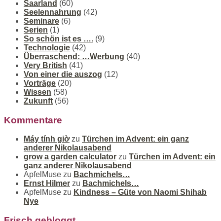
Saarland
(60)
Seelennahrung
(42)
Seminare
(6)
Serien
(1)
So schön ist es ….
(9)
Technologie
(42)
Überraschend: …Werbung
(40)
Very British
(41)
Von einer die auszog
(12)
Vorträge
(20)
Wissen
(58)
Zukunft
(56)
Kommentare
Máy tính giờ
zu
Türchen im Advent: ein ganz
anderer Nikolausabend
grow a garden calculator
zu
Türchen im Advent: ein
ganz anderer Nikolausabend
ApfelMuse
zu
Bachmichels…
Ernst Hilmer
zu
Bachmichels…
ApfelMuse
zu
Kindness – Güte von Naomi Shihab
Nye
Frisch gebloggt