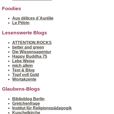
Foodies
Aux délices d´Aurélie
Le Pétrin
Lesenswerte Blogs
ATTENTION.ROCKS
better and green
Die Wissensagentur
Happy Buddha 75
Lebe Weise
mich allein
Text & Blog
Topf voll Gold
Wortakzente
Glaubens-Blogs
Biblioblog Berlin
Gretchenfrage
Institut für Religionspädagogik
Kuschelkirche