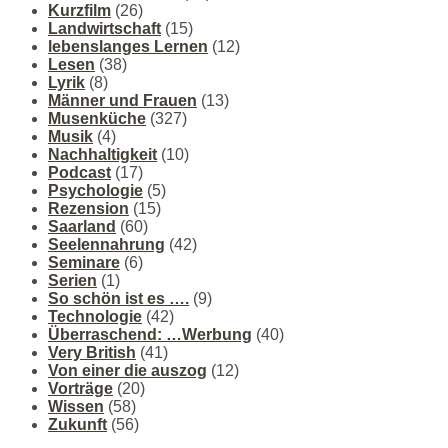
Kurzfilm
(26)
Landwirtschaft
(15)
lebenslanges Lernen
(12)
Lesen
(38)
Lyrik
(8)
Männer und Frauen
(13)
Musenküche
(327)
Musik
(4)
Nachhaltigkeit
(10)
Podcast
(17)
Psychologie
(5)
Rezension
(15)
Saarland
(60)
Seelennahrung
(42)
Seminare
(6)
Serien
(1)
So schön ist es ….
(9)
Technologie
(42)
Überraschend: …Werbung
(40)
Very British
(41)
Von einer die auszog
(12)
Vorträge
(20)
Wissen
(58)
Zukunft
(56)