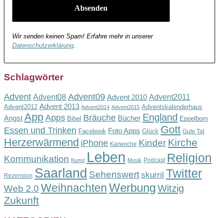
Wir senden keinen Spam! Erfahre mehr in unserer
Datenschutzerklärung
.
Schlagwörter
Advent
Advent09
Advent08
Advent2011
Advent 2010
Advent 2013
Advent2012
Adventskalenderhaus
Advent2014
Advent2015
App
England
Apps
Bräuche
Angst
Bücher
Bibel
Eppelborn
Gott
Essen und Trinken
Foto Apps
Facebook
Glück
Gute Tat
Herzerwärmend
Kirche
Kinder
iPhone
Karwoche
Leben
Religion
Kommunikation
Podcast
Kunst
Musik
Saarland
Twitter
Sehenswert
skurril
Rezension
Werbung
Weihnachten
Witzig
Web 2.0
Zukunft