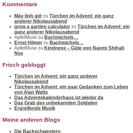
Kommentare
Máy tính giờ
zu
Türchen im Advent: ein ganz
anderer Nikolausabend
grow a garden calculator
zu
Türchen im Advent: ein
ganz anderer Nikolausabend
ApfelMuse
zu
Bachmichels…
Ernst Hilmer
zu
Bachmichels…
ApfelMuse
zu
Kindness – Güte von Naomi Shihab
Nye
Frisch gebloggt
Türchen im Advent: ein ganz anderer
Nikolausabend
Türchen im Advent: ein paar Gedanken zum Leben
von Alan Watts
Das Adventskalenderhaus ist wieder da
Das Grab des unbekannten Soldaten
Ergreifende Musik
Meine anderen Blogs
Die Backschwestern