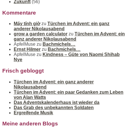
Zukunft
(56)
Kommentare
Máy tính giờ
zu
Türchen im Advent: ein ganz
anderer Nikolausabend
grow a garden calculator
zu
Türchen im Advent: ein
ganz anderer Nikolausabend
ApfelMuse
zu
Bachmichels…
Ernst Hilmer
zu
Bachmichels…
ApfelMuse
zu
Kindness – Güte von Naomi Shihab
Nye
Frisch gebloggt
Türchen im Advent: ein ganz anderer
Nikolausabend
Türchen im Advent: ein paar Gedanken zum Leben
von Alan Watts
Das Adventskalenderhaus ist wieder da
Das Grab des unbekannten Soldaten
Ergreifende Musik
Meine anderen Blogs