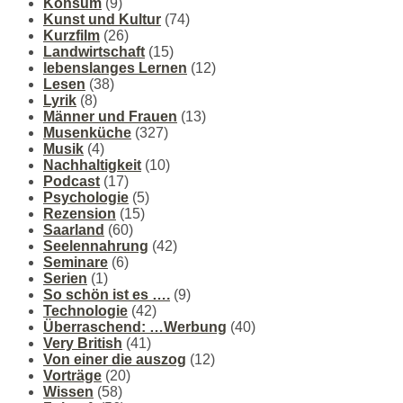
Konsum
(9)
Kunst und Kultur
(74)
Kurzfilm
(26)
Landwirtschaft
(15)
lebenslanges Lernen
(12)
Lesen
(38)
Lyrik
(8)
Männer und Frauen
(13)
Musenküche
(327)
Musik
(4)
Nachhaltigkeit
(10)
Podcast
(17)
Psychologie
(5)
Rezension
(15)
Saarland
(60)
Seelennahrung
(42)
Seminare
(6)
Serien
(1)
So schön ist es ….
(9)
Technologie
(42)
Überraschend: …Werbung
(40)
Very British
(41)
Von einer die auszog
(12)
Vorträge
(20)
Wissen
(58)