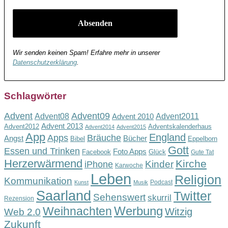
Wir senden keinen Spam! Erfahre mehr in unserer
Datenschutzerklärung
.
Schlagwörter
Advent
Advent09
Advent08
Advent2011
Advent 2010
Advent 2013
Advent2012
Adventskalenderhaus
Advent2014
Advent2015
App
England
Apps
Bräuche
Angst
Bücher
Bibel
Eppelborn
Gott
Essen und Trinken
Foto Apps
Facebook
Glück
Gute Tat
Herzerwärmend
Kirche
Kinder
iPhone
Karwoche
Leben
Religion
Kommunikation
Podcast
Kunst
Musik
Saarland
Twitter
Sehenswert
skurril
Rezension
Werbung
Weihnachten
Witzig
Web 2.0
Zukunft