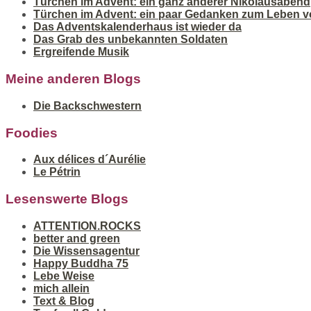
Türchen im Advent: ein ganz anderer Nikolausabend
Türchen im Advent: ein paar Gedanken zum Leben v
Das Adventskalenderhaus ist wieder da
Das Grab des unbekannten Soldaten
Ergreifende Musik
Meine anderen Blogs
Die Backschwestern
Foodies
Aux délices d´Aurélie
Le Pétrin
Lesenswerte Blogs
ATTENTION.ROCKS
better and green
Die Wissensagentur
Happy Buddha 75
Lebe Weise
mich allein
Text & Blog