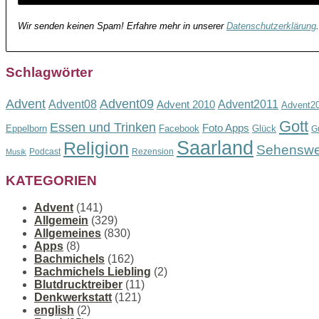
Wir senden keinen Spam! Erfahre mehr in unserer
Datenschutzerklärung
.
Schlagwörter
Advent
Advent09
Advent08
Advent2011
Advent 2010
Advent2
Gott
Essen und Trinken
Foto Apps
Eppelborn
Facebook
Glück
G
Saarland
Religion
Sehenswe
Podcast
Rezension
Musik
KATEGORIEN
Advent
(141)
Allgemein
(329)
Allgemeines
(830)
Apps
(8)
Bachmichels
(162)
Bachmichels Liebling
(2)
Blutdrucktreiber
(11)
Denkwerkstatt
(121)
english
(2)