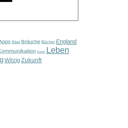
England
Apps
Bräuche
Bücher
Bibel
Leben
Kommunikation
Kunst
g
Zukunft
Witzig