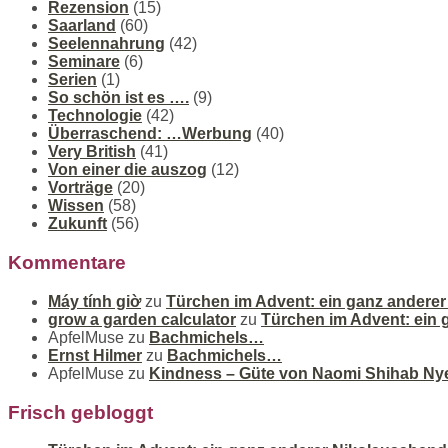
Rezension
(15)
Saarland
(60)
Seelennahrung
(42)
Seminare
(6)
Serien
(1)
So schön ist es ….
(9)
Technologie
(42)
Überraschend: …Werbung
(40)
Very British
(41)
Von einer die auszog
(12)
Vorträge
(20)
Wissen
(58)
Zukunft
(56)
Kommentare
Máy tính giờ
zu
Türchen im Advent: ein ganz andere
grow a garden calculator
zu
Türchen im Advent: ein
ApfelMuse
zu
Bachmichels…
Ernst Hilmer
zu
Bachmichels…
ApfelMuse
zu
Kindness – Güte von Naomi Shihab Ny
Frisch gebloggt