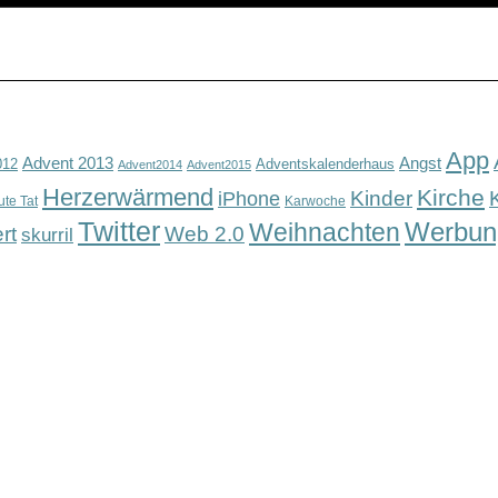
App
Advent 2013
Angst
012
Adventskalenderhaus
Advent2014
Advent2015
Herzerwärmend
Kirche
Kinder
iPhone
ute Tat
Karwoche
Twitter
Werbun
Weihnachten
rt
Web 2.0
skurril