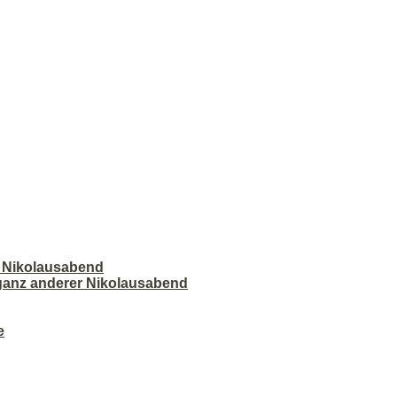
r Nikolausabend
 ganz anderer Nikolausabend
e