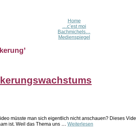
Home
…c’est moi
Bachmichels…
Medienspiegel
lkerung
’
ölkerungswachstums
o müsste man sich eigentlich nicht anschauen? Dieses Video 
tsam ist. Weil das Thema uns …
Weiterlesen