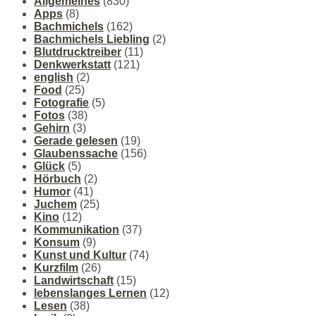
Allgemeines
(830)
Apps
(8)
Bachmichels
(162)
Bachmichels Liebling
(2)
Blutdrucktreiber
(11)
Denkwerkstatt
(121)
english
(2)
Food
(25)
Fotografie
(5)
Fotos
(38)
Gehirn
(3)
Gerade gelesen
(19)
Glaubenssache
(156)
Glück
(5)
Hörbuch
(2)
Humor
(41)
Juchem
(25)
Kino
(12)
Kommunikation
(37)
Konsum
(9)
Kunst und Kultur
(74)
Kurzfilm
(26)
Landwirtschaft
(15)
lebenslanges Lernen
(12)
Lesen
(38)