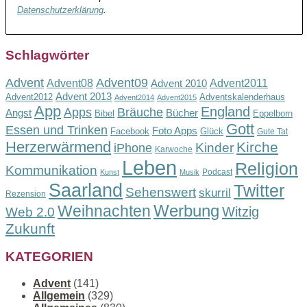
Datenschutzerklärung
.
Schlagwörter
Advent
Advent09
Advent08
Advent2011
Advent 2010
Advent 2013
Advent2012
Adventskalenderhaus
Advent2014
Advent2015
App
England
Apps
Bräuche
Angst
Bücher
Bibel
Eppelborn
Gott
Essen und Trinken
Foto Apps
Facebook
Glück
Gute Tat
Herzerwärmend
Kirche
Kinder
iPhone
Karwoche
Leben
Religion
Kommunikation
Podcast
Kunst
Musik
Saarland
Twitter
Sehenswert
skurril
Rezension
Werbung
Weihnachten
Witzig
Web 2.0
Zukunft
KATEGORIEN
Advent
(141)
Allgemein
(329)