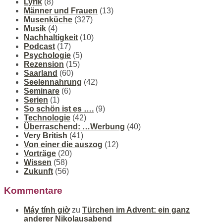
Lyrik
(8)
Männer und Frauen
(13)
Musenküche
(327)
Musik
(4)
Nachhaltigkeit
(10)
Podcast
(17)
Psychologie
(5)
Rezension
(15)
Saarland
(60)
Seelennahrung
(42)
Seminare
(6)
Serien
(1)
So schön ist es ….
(9)
Technologie
(42)
Überraschend: …Werbung
(40)
Very British
(41)
Von einer die auszog
(12)
Vorträge
(20)
Wissen
(58)
Zukunft
(56)
Kommentare
Máy tính giờ
zu
Türchen im Advent: ein ganz
anderer Nikolausabend