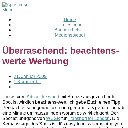
Menü
Home
…c’est moi
Bachmichels…
Medienspiegel
Überraschend: beachtens-
werte Werbung
21. Januar 2009
1 Kommentar
Dieser von
Ads of the world
mit Bronze ausgezeichneter
Spot ist wirklich beachtens-wert. Ich gebe Euch einen Tipp:
Beobachtet sehr genau, ok, noch genauer als genau. Ihr habt
eine Minute um rauszufinden worum es wirklich geht. Der
Spot ist übrigens von
WCSR
für
Transport for London
. Die
Kernaussage des Spots ist: It´s easy to miss something you