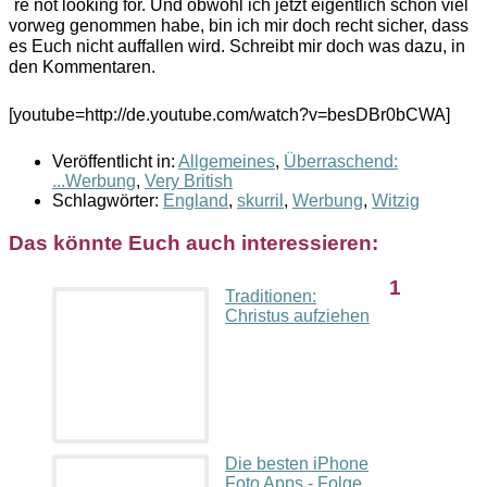
´re not looking for. Und obwohl ich jetzt eigentlich schon viel
vorweg genommen habe, bin ich mir doch recht sicher, dass
es Euch nicht auffallen wird. Schreibt mir doch was dazu, in
den Kommentaren.
[youtube=http://de.youtube.com/watch?v=besDBr0bCWA]
Veröffentlicht in:
Allgemeines
,
Überraschend:
...Werbung
,
Very British
Schlagwörter:
England
,
skurril
,
Werbung
,
Witzig
Das könnte Euch auch interessieren:
1
Traditionen:
Christus aufziehen
Die besten iPhone
Foto Apps - Folge