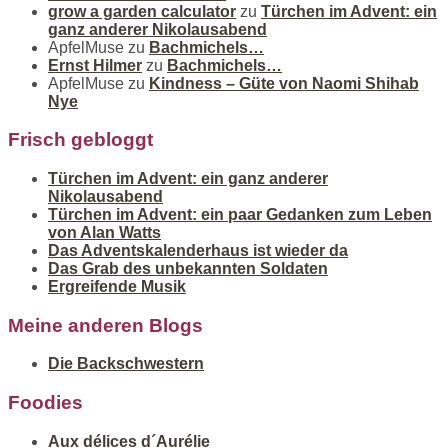
grow a garden calculator
zu
Türchen im Advent: ein
ganz anderer Nikolausabend
ApfelMuse
zu
Bachmichels…
Ernst Hilmer
zu
Bachmichels…
ApfelMuse
zu
Kindness – Güte von Naomi Shihab
Nye
Frisch gebloggt
Türchen im Advent: ein ganz anderer
Nikolausabend
Türchen im Advent: ein paar Gedanken zum Leben
von Alan Watts
Das Adventskalenderhaus ist wieder da
Das Grab des unbekannten Soldaten
Ergreifende Musik
Meine anderen Blogs
Die Backschwestern
Foodies
Aux délices d´Aurélie