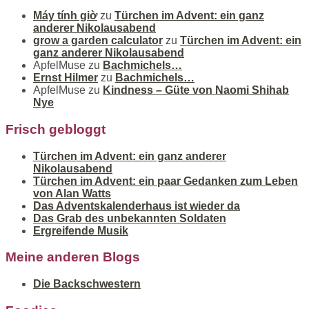
Máy tính giờ
zu
Türchen im Advent: ein ganz
anderer Nikolausabend
grow a garden calculator
zu
Türchen im Advent: ein
ganz anderer Nikolausabend
ApfelMuse
zu
Bachmichels…
Ernst Hilmer
zu
Bachmichels…
ApfelMuse
zu
Kindness – Güte von Naomi Shihab
Nye
Frisch gebloggt
Türchen im Advent: ein ganz anderer
Nikolausabend
Türchen im Advent: ein paar Gedanken zum Leben
von Alan Watts
Das Adventskalenderhaus ist wieder da
Das Grab des unbekannten Soldaten
Ergreifende Musik
Meine anderen Blogs
Die Backschwestern