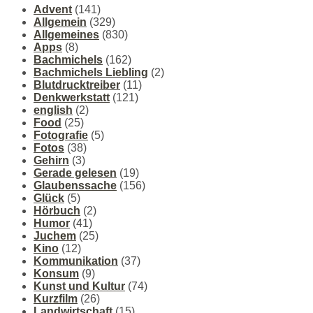
Advent
(141)
Allgemein
(329)
Allgemeines
(830)
Apps
(8)
Bachmichels
(162)
Bachmichels Liebling
(2)
Blutdrucktreiber
(11)
Denkwerkstatt
(121)
english
(2)
Food
(25)
Fotografie
(5)
Fotos
(38)
Gehirn
(3)
Gerade gelesen
(19)
Glaubenssache
(156)
Glück
(5)
Hörbuch
(2)
Humor
(41)
Juchem
(25)
Kino
(12)
Kommunikation
(37)
Konsum
(9)
Kunst und Kultur
(74)
Kurzfilm
(26)
Landwirtschaft
(15)