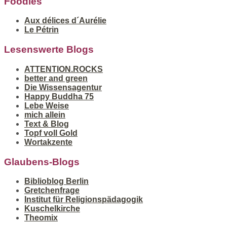
Foodies
Aux délices d´Aurélie
Le Pétrin
Lesenswerte Blogs
ATTENTION.ROCKS
better and green
Die Wissensagentur
Happy Buddha 75
Lebe Weise
mich allein
Text & Blog
Topf voll Gold
Wortakzente
Glaubens-Blogs
Biblioblog Berlin
Gretchenfrage
Institut für Religionspädagogik
Kuschelkirche
Theomix