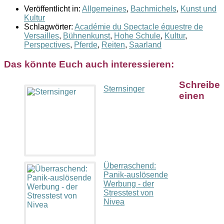
Veröffentlicht in:
Allgemeines
,
Bachmichels
,
Kunst und
Kultur
Schlagwörter:
Académie du Spectacle équestre de
Versailles
,
Bühnenkunst
,
Hohe Schule
,
Kultur
,
Perspectives
,
Pferde
,
Reiten
,
Saarland
Das könnte Euch auch interessieren:
Schreibe
Sternsinger
einen
Überraschend:
Panik-auslösende
Werbung - der
Stresstest von
Nivea