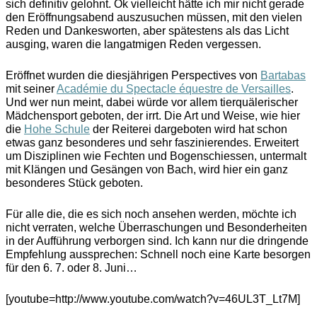
sich definitiv gelohnt. Ok vielleicht hätte ich mir nicht gerade
den Eröffnungsabend auszusuchen müssen, mit den vielen
Reden und Dankesworten, aber spätestens als das Licht
ausging, waren die langatmigen Reden vergessen.
Eröffnet wurden die diesjährigen Perspectives von
Bartabas
mit seiner
Académie du Spectacle équestre de Versailles
.
Und wer nun meint, dabei würde vor allem tierquälerischer
Mädchensport geboten, der irrt. Die Art und Weise, wie hier
die
Hohe Schule
der Reiterei dargeboten wird hat schon
etwas ganz besonderes und sehr faszinierendes. Erweitert
um Disziplinen wie Fechten und Bogenschiessen, untermalt
mit Klängen und Gesängen von Bach, wird hier ein ganz
besonderes Stück geboten.
Für alle die, die es sich noch ansehen werden, möchte ich
nicht verraten, welche Überraschungen und Besonderheiten
in der Aufführung verborgen sind. Ich kann nur die dringende
Empfehlung aussprechen: Schnell noch eine Karte besorgen
für den 6. 7. oder 8. Juni…
[youtube=http://www.youtube.com/watch?v=46UL3T_Lt7M]