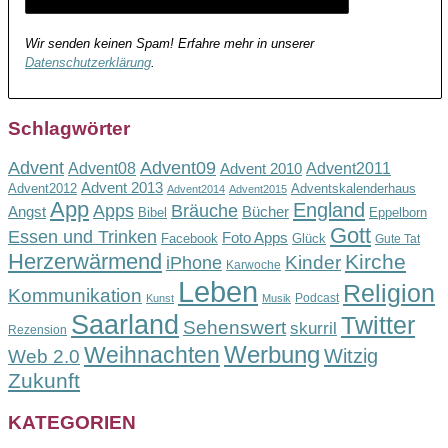
Wir senden keinen Spam! Erfahre mehr in unserer
Datenschutzerklärung
.
Schlagwörter
Advent
Advent09
Advent08
Advent2011
Advent 2010
Advent 2013
Advent2012
Adventskalenderhaus
Advent2014
Advent2015
App
England
Apps
Bräuche
Angst
Bücher
Bibel
Eppelborn
Gott
Essen und Trinken
Foto Apps
Facebook
Glück
Gute Tat
Herzerwärmend
Kirche
Kinder
iPhone
Karwoche
Leben
Religion
Kommunikation
Podcast
Kunst
Musik
Saarland
Twitter
Sehenswert
skurril
Rezension
Werbung
Weihnachten
Witzig
Web 2.0
Zukunft
KATEGORIEN