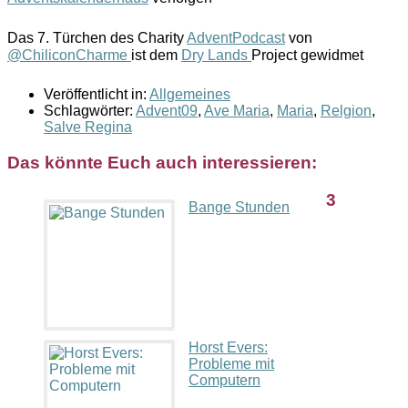
Das 7. Türchen des Charity
AdventPodcast
von
@ChiliconCharme
ist dem
Dry Lands
Project gewidmet
Veröffentlicht in:
Allgemeines
Schlagwörter:
Advent09
,
Ave Maria
,
Maria
,
Relgion
,
Salve Regina
Das könnte Euch auch interessieren:
3
Bange Stunden
Horst Evers:
Probleme mit
Computern