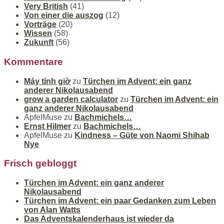
Very British
(41)
Von einer die auszog
(12)
Vorträge
(20)
Wissen
(58)
Zukunft
(56)
Kommentare
Máy tính giờ
zu
Türchen im Advent: ein ganz
anderer Nikolausabend
grow a garden calculator
zu
Türchen im Advent: ein
ganz anderer Nikolausabend
ApfelMuse
zu
Bachmichels…
Ernst Hilmer
zu
Bachmichels…
ApfelMuse
zu
Kindness – Güte von Naomi Shihab
Nye
Frisch gebloggt
Türchen im Advent: ein ganz anderer
Nikolausabend
Türchen im Advent: ein paar Gedanken zum Leben
von Alan Watts
Das Adventskalenderhaus ist wieder da