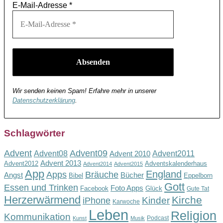
E-Mail-Adresse
*
Wir senden keinen Spam! Erfahre mehr in unserer
Datenschutzerklärung
.
Schlagwörter
Advent
Advent09
Advent08
Advent2011
Advent 2010
Advent 2013
Advent2012
Adventskalenderhaus
Advent2014
Advent2015
App
England
Apps
Bräuche
Angst
Bücher
Bibel
Eppelborn
Gott
Essen und Trinken
Foto Apps
Facebook
Glück
Gute Tat
Herzerwärmend
Kirche
Kinder
iPhone
Karwoche
Leben
Religion
Kommunikation
Podcast
Kunst
Musik