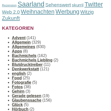
Saarland
Twitter
Sehenswert
skurril
Rezension
Werbung
Weihnachten
Witzig
Web 2.0
Zukunft
KATEGORIEN
Advent
(141)
Allgemein
(329)
Allgemeines
(830)
Apps
(8)
Bachmichels
(162)
Bachmichels Liebling
(2)
Blutdrucktreiber
(11)
Denkwerkstatt
(121)
english
(2)
Food
(25)
Fotografie
(5)
Fotos
(38)
Gehirn
(3)
Gerade gelesen
(19)
Glaubenssache
(156)
Glück
(5)
Hörbuch
(2)