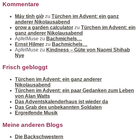
Kommentare
Máy tính giờ
zu
Türchen im Advent: ein ganz
anderer Nikolausabend
grow a garden calculator
zu
Türchen im Advent: ein
ganz anderer Nikolausabend
ApfelMuse
zu
Bachmichels…
Ernst Hilmer
zu
Bachmichels…
ApfelMuse
zu
Kindness – Güte von Naomi Shihab
Nye
Frisch gebloggt
Türchen im Advent: ein ganz anderer
Nikolausabend
Türchen im Advent: ein paar Gedanken zum Leben
von Alan Watts
Das Adventskalenderhaus ist wieder da
Das Grab des unbekannten Soldaten
Ergreifende Musik
Meine anderen Blogs
Die Backschwestern