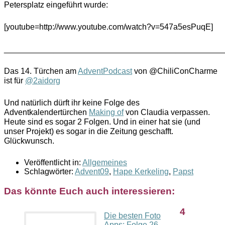
Petersplatz eingeführt wurde:
[youtube=http://www.youtube.com/watch?v=547a5esPuqE]
________________________________________________
Das 14. Türchen am
AdventPodcast
von @ChiliConCharme
ist für
@2aidorg
Und natürlich dürft ihr keine Folge des
Adventkalendertürchen
Making of
von Claudia verpassen.
Heute sind es sogar 2 Folgen. Und in einer hat sie (und
unser Projekt) es sogar in die Zeitung geschafft.
Glückwunsch.
Veröffentlicht in:
Allgemeines
Schlagwörter:
Advent09
,
Hape Kerkeling
,
Papst
Das könnte Euch auch interessieren:
4
Die besten Foto
Apps: Folge 26