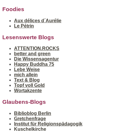
Foodies
Aux délices d´Aurélie
Le Pétrin
Lesenswerte Blogs
ATTENTION.ROCKS
better and green
Die Wissensagentur
Happy Buddha 75
Lebe Weise
mich allein
Text & Blog
Topf voll Gold
Wortakzente
Glaubens-Blogs
Biblioblog Berlin
Gretchenfrage
Institut für Religionspädagogik
Kuschelkirche