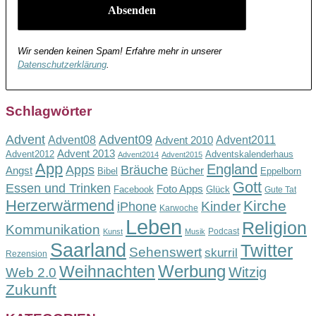
Wir senden keinen Spam! Erfahre mehr in unserer
Datenschutzerklärung
.
Schlagwörter
Advent
Advent09
Advent08
Advent2011
Advent 2010
Advent 2013
Advent2012
Adventskalenderhaus
Advent2014
Advent2015
App
England
Apps
Bräuche
Angst
Bücher
Bibel
Eppelborn
Gott
Essen und Trinken
Foto Apps
Facebook
Glück
Gute Tat
Herzerwärmend
Kirche
Kinder
iPhone
Karwoche
Leben
Religion
Kommunikation
Podcast
Kunst
Musik
Saarland
Twitter
Sehenswert
skurril
Rezension
Werbung
Weihnachten
Witzig
Web 2.0
Zukunft