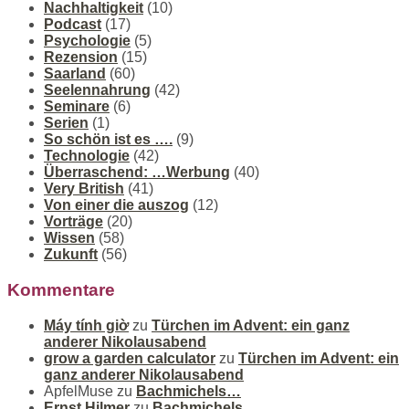
Nachhaltigkeit
(10)
Podcast
(17)
Psychologie
(5)
Rezension
(15)
Saarland
(60)
Seelennahrung
(42)
Seminare
(6)
Serien
(1)
So schön ist es ….
(9)
Technologie
(42)
Überraschend: …Werbung
(40)
Very British
(41)
Von einer die auszog
(12)
Vorträge
(20)
Wissen
(58)
Zukunft
(56)
Kommentare
Máy tính giờ
zu
Türchen im Advent: ein ganz
anderer Nikolausabend
grow a garden calculator
zu
Türchen im Advent: ein
ganz anderer Nikolausabend
ApfelMuse
zu
Bachmichels…
Ernst Hilmer
zu
Bachmichels…