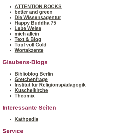
ATTENTION.ROCKS
better and green
Die Wissensagentur
Happy Buddha 75
Lebe Weise
mich allein
Text & Blog
Topf voll Gold
Wortakzente
Glaubens-Blogs
Biblioblog Berlin
Gretchenfrage
Institut für Religionspädagogik
Kuschelkirche
Theomix
Interessante Seiten
Kathpedia
Service