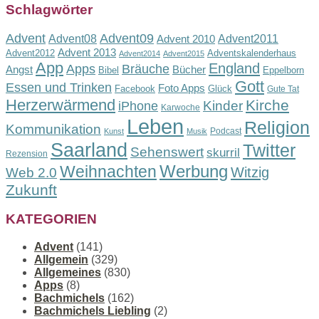
Schlagwörter
Advent
Advent09
Advent08
Advent2011
Advent 2010
Advent 2013
Advent2012
Adventskalenderhaus
Advent2014
Advent2015
App
England
Apps
Bräuche
Angst
Bücher
Bibel
Eppelborn
Gott
Essen und Trinken
Foto Apps
Facebook
Glück
Gute Tat
Herzerwärmend
Kirche
Kinder
iPhone
Karwoche
Leben
Religion
Kommunikation
Podcast
Kunst
Musik
Saarland
Twitter
Sehenswert
skurril
Rezension
Werbung
Weihnachten
Witzig
Web 2.0
Zukunft
KATEGORIEN
Advent
(141)
Allgemein
(329)
Allgemeines
(830)
Apps
(8)
Bachmichels
(162)
Bachmichels Liebling
(2)