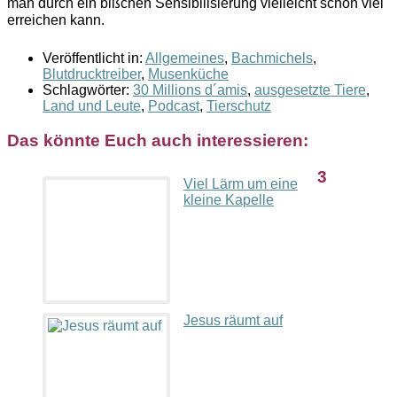
man durch ein bißchen Sensibilisierung vielleicht schon viel
erreichen kann.
Veröffentlicht in:
Allgemeines
,
Bachmichels
,
Blutdrucktreiber
,
Musenküche
Schlagwörter:
30 Millions d´amis
,
ausgesetzte Tiere
,
Land und Leute
,
Podcast
,
Tierschutz
Das könnte Euch auch interessieren:
3
Viel Lärm um eine
kleine Kapelle
Jesus räumt auf