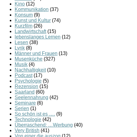
Kino
(12)
Kommunikation
(37)
Konsum
(9)
Kunst und Kultur
(74)
Kurzfilm
(26)
Landwirtschaft
(15)
lebenslanges Lernen
(12)
Lesen
(38)
Lyrik
(8)
Männer und Frauen
(13)
Musenküche
(327)
Musik
(4)
Nachhaltigkeit
(10)
Podcast
(17)
Psychologie
(5)
Rezension
(15)
Saarland
(60)
Seelennahrung
(42)
Seminare
(6)
Serien
(1)
So schön ist es ….
(9)
Technologie
(42)
Überraschend: …Werbung
(40)
Very British
(41)
Von einer die auszog
(12)