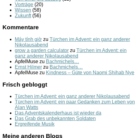
Vorträge
(20)
Wissen
(58)
Zukunft
(56)
Kommentare
Máy tính giờ
zu
Türchen im Advent: ein ganz anderer
Nikolausabend
grow a garden calculator
zu
Türchen im Advent: ein
ganz anderer Nikolausabend
ApfelMuse
zu
Bachmichels…
Ernst Hilmer
zu
Bachmichels…
ApfelMuse
zu
Kindness – Güte von Naomi Shihab Nye
Frisch gebloggt
Türchen im Advent: ein ganz anderer Nikolausabend
Türchen im Advent: ein paar Gedanken zum Leben von
Alan Watts
Das Adventskalenderhaus ist wieder da
Das Grab des unbekannten Soldaten
Ergreifende Musik
Meine anderen Blogs