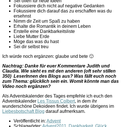
Sei offen für neue Ideen
Fokussiere dich nicht auf negative Gedanken
Fokussiere dich darauf das zu erschaffen was du
ersehnst
Nimm dir Zeit um Spaß zu haben
Erhalte die Romantik in deinem Leben
Erstelle eine Dankbarkeitsliste
Liebe Mutter Erde
Möge das was du hast
Sei dir selbst treu
Ich würde noch ergänzen: glaube und bete 🙂
Nachtrag: Danke für euer Kommentare Judith und
Claudia. Wie sieht es mit den anderen (oft sehr stillen
350) LeserInnen des Blogs aus? Was fällt euch noch
zum Thema: glücklich sein ein. Womit könnte man das
Video noch ergänzen?
Als Adventskalender des Tages empfehle ich euch den
Adventskalender
Les Tissus Colbert
, in dem ihr
wunderschöne Dekoideen findet. Ich wurde übrigens im
Liebesbotschaft Blog
darauf aufmerksam.
Veröffentlicht in:
Advent
Schlagwörter:
Advent2011
,
Dankbarkeit
,
Glück
,