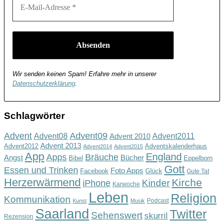
Wir senden keinen Spam! Erfahre mehr in unserer
Datenschutzerklärung
.
Schlagwörter
Advent
Advent09
Advent08
Advent2011
Advent 2010
Advent 2013
Advent2012
Adventskalenderhaus
Advent2014
Advent2015
App
England
Apps
Bräuche
Angst
Bücher
Bibel
Eppelborn
Gott
Essen und Trinken
Foto Apps
Facebook
Glück
Gute Tat
Herzerwärmend
Kirche
Kinder
iPhone
Karwoche
Leben
Religion
Kommunikation
Podcast
Kunst
Musik
Saarland
Twitter
Sehenswert
skurril
Rezension