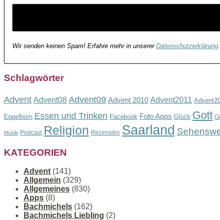
Wir senden keinen Spam! Erfahre mehr in unserer
Datenschutzerklärung
.
Schlagwörter
Advent
Advent09
Advent08
Advent2011
Advent 2010
Advent2
Gott
Essen und Trinken
Foto Apps
Eppelborn
Facebook
Glück
G
Saarland
Religion
Sehenswe
Podcast
Rezension
Musik
KATEGORIEN
Advent
(141)
Allgemein
(329)
Allgemeines
(830)
Apps
(8)
Bachmichels
(162)
Bachmichels Liebling
(2)