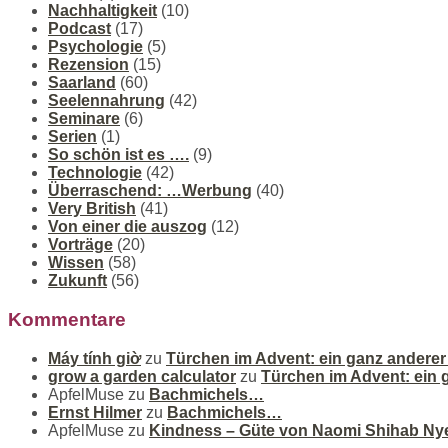
Nachhaltigkeit
(10)
Podcast
(17)
Psychologie
(5)
Rezension
(15)
Saarland
(60)
Seelennahrung
(42)
Seminare
(6)
Serien
(1)
So schön ist es ….
(9)
Technologie
(42)
Überraschend: …Werbung
(40)
Very British
(41)
Von einer die auszog
(12)
Vorträge
(20)
Wissen
(58)
Zukunft
(56)
Kommentare
Máy tính giờ
zu
Türchen im Advent: ein ganz andere
grow a garden calculator
zu
Türchen im Advent: ein
ApfelMuse
zu
Bachmichels…
Ernst Hilmer
zu
Bachmichels…
ApfelMuse
zu
Kindness – Güte von Naomi Shihab Ny