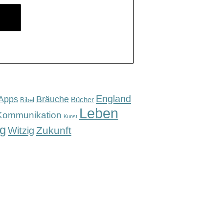
England
Apps
Bräuche
Bücher
Bibel
Leben
Kommunikation
Kunst
g
Zukunft
Witzig