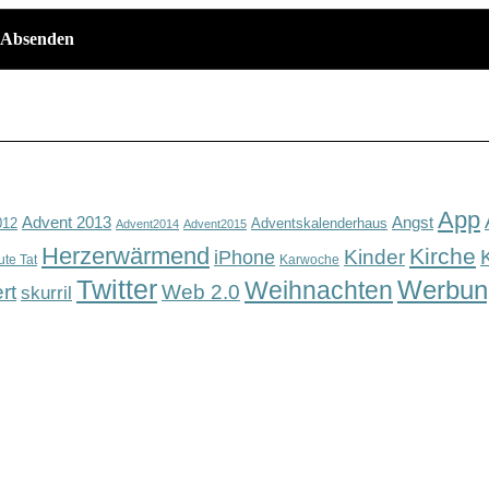
App
Advent 2013
Angst
012
Adventskalenderhaus
Advent2014
Advent2015
Herzerwärmend
Kirche
Kinder
iPhone
ute Tat
Karwoche
Twitter
Werbun
Weihnachten
rt
Web 2.0
skurril