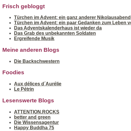
Frisch gebloggt
Türchen im Advent: ein ganz anderer Nikolausabend
Türchen im Advent: ein paar Gedanken zum Leben v
Das Adventskalenderhaus ist wieder da
Das Grab des unbekannten Soldaten
Ergreifende Musik
Meine anderen Blogs
Die Backschwestern
Foodies
Aux délices d´Aurélie
Le Pétrin
Lesenswerte Blogs
ATTENTION.ROCKS
better and green
Die Wissensagentur
Happy Buddha 75