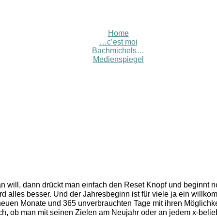
Home
…c’est moi
Bachmichels…
Medienspiegel
an will, dann drückt man einfach den Reset Knopf und beginnt 
rd alles besser. Und der Jahresbeginn ist für viele ja ein wil
neuen Monate und 365 unverbrauchten Tage mit ihren Möglichk
ch, ob man mit seinen Zielen am Neujahr oder an jedem x-belieb