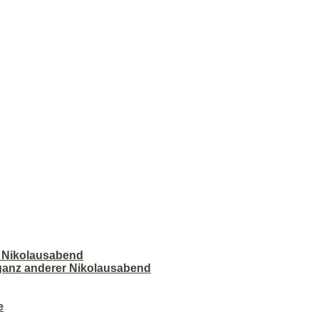
r Nikolausabend
 ganz anderer Nikolausabend
e