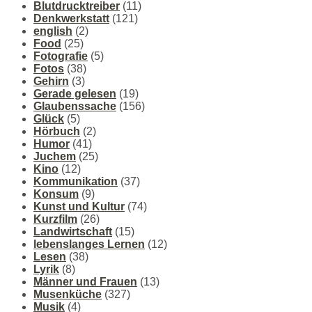
Blutdrucktreiber
(11)
Denkwerkstatt
(121)
english
(2)
Food
(25)
Fotografie
(5)
Fotos
(38)
Gehirn
(3)
Gerade gelesen
(19)
Glaubenssache
(156)
Glück
(5)
Hörbuch
(2)
Humor
(41)
Juchem
(25)
Kino
(12)
Kommunikation
(37)
Konsum
(9)
Kunst und Kultur
(74)
Kurzfilm
(26)
Landwirtschaft
(15)
lebenslanges Lernen
(12)
Lesen
(38)
Lyrik
(8)
Männer und Frauen
(13)
Musenküche
(327)
Musik
(4)