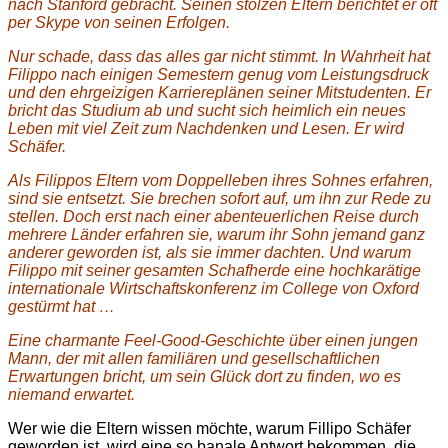
nach Stanford gebracht. Seinen stolzen Eltern berichtet er oft
per Skype von seinen Erfolgen.
Nur schade, dass das alles gar nicht stimmt. In Wahrheit hat
Filippo nach einigen Semestern genug vom Leistungsdruck
und den ehrgeizigen Karriereplänen seiner Mitstudenten. Er
bricht das Studium ab und sucht sich heimlich ein neues
Leben mit viel Zeit zum Nachdenken und Lesen. Er wird
Schäfer.
Als Filippos Eltern vom Doppelleben ihres Sohnes erfahren,
sind sie entsetzt. Sie brechen sofort auf, um ihn zur Rede zu
stellen. Doch erst nach einer abenteuerlichen Reise durch
mehrere Länder erfahren sie, warum ihr Sohn jemand ganz
anderer geworden ist, als sie immer dachten. Und warum
Filippo mit seiner gesamten Schafherde eine hochkarätige
internationale Wirtschaftskonferenz im College von Oxford
gestürmt hat …
Eine charmante Feel-Good-Geschichte über einen jungen
Mann, der mit allen familiären und gesellschaftlichen
Erwartungen bricht, um sein Glück dort zu finden, wo es
niemand erwartet.
Wer wie die Eltern wissen möchte, warum Fillipo Schäfer
geworden ist, wird eine so banale Antwort bekommen, die