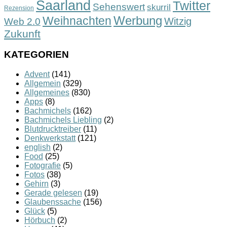
Saarland
Twitter
Sehenswert
skurril
Rezension
Werbung
Weihnachten
Witzig
Web 2.0
Zukunft
KATEGORIEN
Advent
(141)
Allgemein
(329)
Allgemeines
(830)
Apps
(8)
Bachmichels
(162)
Bachmichels Liebling
(2)
Blutdrucktreiber
(11)
Denkwerkstatt
(121)
english
(2)
Food
(25)
Fotografie
(5)
Fotos
(38)
Gehirn
(3)
Gerade gelesen
(19)
Glaubenssache
(156)
Glück
(5)
Hörbuch
(2)