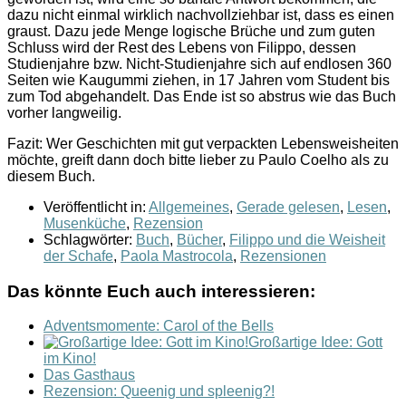
dazu nicht einmal wirklich nachvollziehbar ist, dass es einen
graust. Dazu jede Menge logische Brüche und zum guten
Schluss wird der Rest des Lebens von Filippo, dessen
Studienjahre bzw. Nicht-Studienjahre sich auf endlosen 360
Seiten wie Kaugummi ziehen, in 17 Jahren vom Student bis
zum Tod abgehandelt. Das Ende ist so abstrus wie das Buch
vorher langweilig.
Fazit: Wer Geschichten mit gut verpackten Lebensweisheiten
möchte, greift dann doch bitte lieber zu Paulo Coelho als zu
diesem Buch.
Veröffentlicht in:
Allgemeines
,
Gerade gelesen
,
Lesen
,
Musenküche
,
Rezension
Schlagwörter:
Buch
,
Bücher
,
Filippo und die Weisheit
der Schafe
,
Paola Mastrocola
,
Rezensionen
Das könnte Euch auch interessieren:
Adventsmomente: Carol of the Bells
Großartige Idee: Gott
im Kino!
Das Gasthaus
Rezension: Queenig und spleenig?!