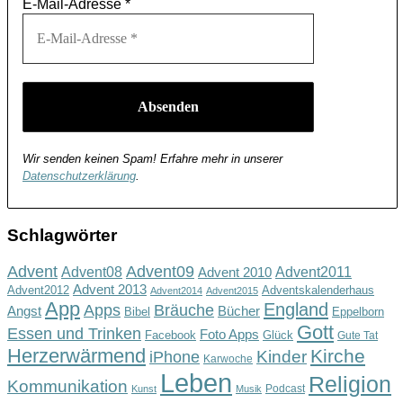
E-Mail-Adresse
*
Wir senden keinen Spam! Erfahre mehr in unserer
Datenschutzerklärung
.
Schlagwörter
Advent
Advent09
Advent08
Advent2011
Advent 2010
Advent 2013
Advent2012
Adventskalenderhaus
Advent2014
Advent2015
App
England
Apps
Bräuche
Angst
Bücher
Bibel
Eppelborn
Gott
Essen und Trinken
Foto Apps
Facebook
Glück
Gute Tat
Herzerwärmend
Kirche
Kinder
iPhone
Karwoche
Leben
Religion
Kommunikation
Podcast
Kunst
Musik