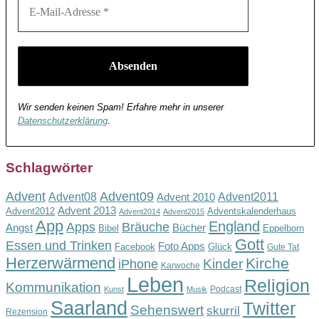
Wir senden keinen Spam! Erfahre mehr in unserer
Datenschutzerklärung
.
Schlagwörter
Advent
Advent09
Advent08
Advent2011
Advent 2010
Advent 2013
Advent2012
Adventskalenderhaus
Advent2014
Advent2015
App
England
Apps
Bräuche
Angst
Bücher
Bibel
Eppelborn
Gott
Essen und Trinken
Foto Apps
Facebook
Glück
Gute Tat
Herzerwärmend
Kirche
Kinder
iPhone
Karwoche
Leben
Religion
Kommunikation
Podcast
Kunst
Musik
Saarland
Twitter
Sehenswert
skurril
Rezension