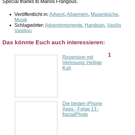
Special thanks to Marios Frangous.
Veröffentlicht in:
Advent
,
Allgemein
,
Musenküche
,
Musik
Schlagwörter:
Adventsmomente
,
Handpan
,
Vasilis
Vasiliou
Das könnte Euch auch interessieren:
1
Rezension mit
Verlosung: Heilige
Kuh
Die besten iPhone
Apps - Folge 13 :
fractalPhoto