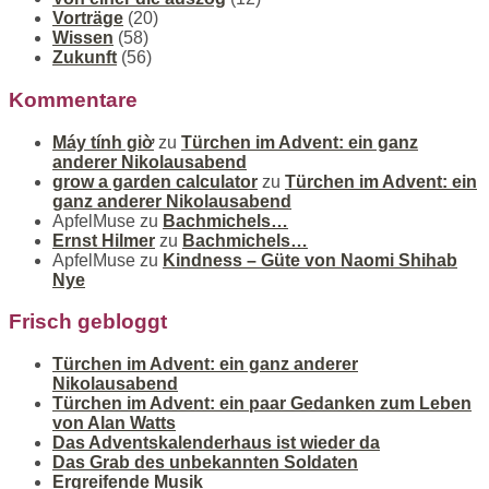
Vorträge
(20)
Wissen
(58)
Zukunft
(56)
Kommentare
Máy tính giờ
zu
Türchen im Advent: ein ganz
anderer Nikolausabend
grow a garden calculator
zu
Türchen im Advent: ein
ganz anderer Nikolausabend
ApfelMuse
zu
Bachmichels…
Ernst Hilmer
zu
Bachmichels…
ApfelMuse
zu
Kindness – Güte von Naomi Shihab
Nye
Frisch gebloggt
Türchen im Advent: ein ganz anderer
Nikolausabend
Türchen im Advent: ein paar Gedanken zum Leben
von Alan Watts
Das Adventskalenderhaus ist wieder da
Das Grab des unbekannten Soldaten
Ergreifende Musik