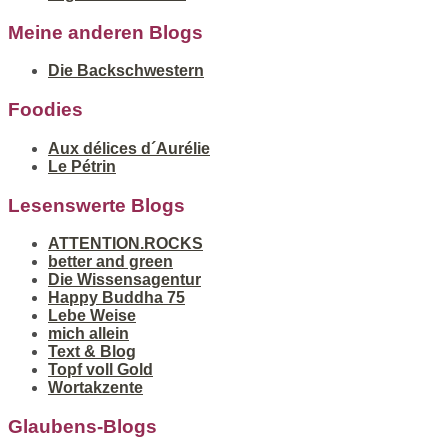
Meine anderen Blogs
Die Backschwestern
Foodies
Aux délices d´Aurélie
Le Pétrin
Lesenswerte Blogs
ATTENTION.ROCKS
better and green
Die Wissensagentur
Happy Buddha 75
Lebe Weise
mich allein
Text & Blog
Topf voll Gold
Wortakzente
Glaubens-Blogs