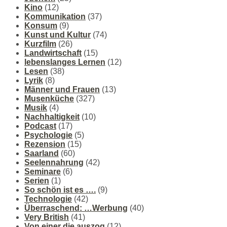
Kino
(12)
Kommunikation
(37)
Konsum
(9)
Kunst und Kultur
(74)
Kurzfilm
(26)
Landwirtschaft
(15)
lebenslanges Lernen
(12)
Lesen
(38)
Lyrik
(8)
Männer und Frauen
(13)
Musenküche
(327)
Musik
(4)
Nachhaltigkeit
(10)
Podcast
(17)
Psychologie
(5)
Rezension
(15)
Saarland
(60)
Seelennahrung
(42)
Seminare
(6)
Serien
(1)
So schön ist es ….
(9)
Technologie
(42)
Überraschend: …Werbung
(40)
Very British
(41)
Von einer die auszog
(12)