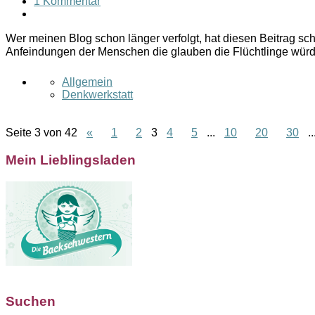
1 Kommentar
Wer meinen Blog schon länger verfolgt, hat diesen Beitrag sch
Anfeindungen der Menschen die glauben die Flüchtlinge wür
Allgemein
Denkwerkstatt
Seite 3 von 42
«
1
2
3
4
5
...
10
20
30
..
Mein Lieblingsladen
Suchen