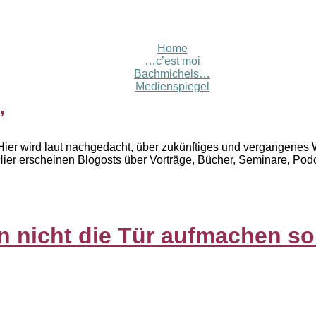
Home
…c’est moi
Bachmichels…
Medienspiegel
’
ier wird laut nachgedacht, über zukünftiges und vergangenes W
Hier erscheinen Blogosts über Vorträge, Bücher, Seminare, Pod
n nicht die Tür aufmachen sol