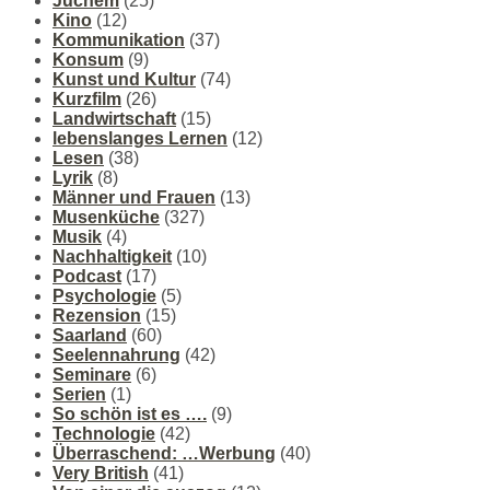
Juchem
(25)
Kino
(12)
Kommunikation
(37)
Konsum
(9)
Kunst und Kultur
(74)
Kurzfilm
(26)
Landwirtschaft
(15)
lebenslanges Lernen
(12)
Lesen
(38)
Lyrik
(8)
Männer und Frauen
(13)
Musenküche
(327)
Musik
(4)
Nachhaltigkeit
(10)
Podcast
(17)
Psychologie
(5)
Rezension
(15)
Saarland
(60)
Seelennahrung
(42)
Seminare
(6)
Serien
(1)
So schön ist es ….
(9)
Technologie
(42)
Überraschend: …Werbung
(40)
Very British
(41)