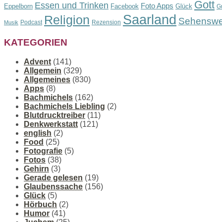
Gott
Essen und Trinken
Foto Apps
Eppelborn
Facebook
Glück
G
Saarland
Religion
Sehenswe
Podcast
Rezension
Musik
KATEGORIEN
Advent
(141)
Allgemein
(329)
Allgemeines
(830)
Apps
(8)
Bachmichels
(162)
Bachmichels Liebling
(2)
Blutdrucktreiber
(11)
Denkwerkstatt
(121)
english
(2)
Food
(25)
Fotografie
(5)
Fotos
(38)
Gehirn
(3)
Gerade gelesen
(19)
Glaubenssache
(156)
Glück
(5)
Hörbuch
(2)
Humor
(41)