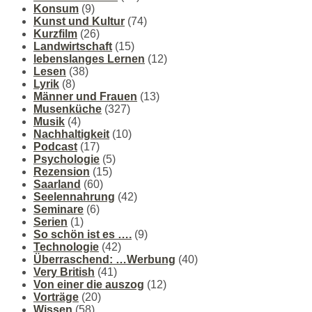
Konsum
(9)
Kunst und Kultur
(74)
Kurzfilm
(26)
Landwirtschaft
(15)
lebenslanges Lernen
(12)
Lesen
(38)
Lyrik
(8)
Männer und Frauen
(13)
Musenküche
(327)
Musik
(4)
Nachhaltigkeit
(10)
Podcast
(17)
Psychologie
(5)
Rezension
(15)
Saarland
(60)
Seelennahrung
(42)
Seminare
(6)
Serien
(1)
So schön ist es ….
(9)
Technologie
(42)
Überraschend: …Werbung
(40)
Very British
(41)
Von einer die auszog
(12)
Vorträge
(20)
Wissen
(58)