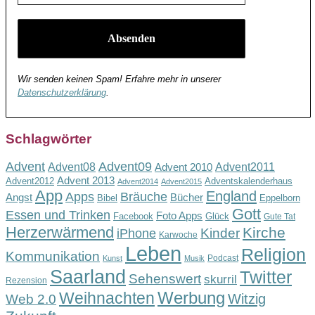
Wir senden keinen Spam! Erfahre mehr in unserer
Datenschutzerklärung
.
Schlagwörter
Advent
Advent09
Advent08
Advent2011
Advent 2010
Advent 2013
Advent2012
Adventskalenderhaus
Advent2014
Advent2015
App
England
Apps
Bräuche
Angst
Bücher
Bibel
Eppelborn
Gott
Essen und Trinken
Foto Apps
Facebook
Glück
Gute Tat
Herzerwärmend
Kirche
Kinder
iPhone
Karwoche
Leben
Religion
Kommunikation
Podcast
Kunst
Musik
Saarland
Twitter
Sehenswert
skurril
Rezension
Werbung
Weihnachten
Witzig
Web 2.0