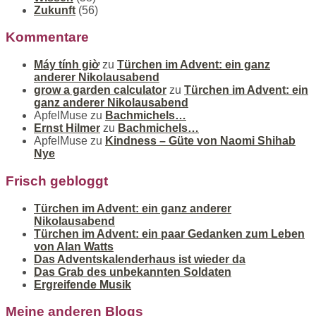
Zukunft
(56)
Kommentare
Máy tính giờ
zu
Türchen im Advent: ein ganz
anderer Nikolausabend
grow a garden calculator
zu
Türchen im Advent: ein
ganz anderer Nikolausabend
ApfelMuse
zu
Bachmichels…
Ernst Hilmer
zu
Bachmichels…
ApfelMuse
zu
Kindness – Güte von Naomi Shihab
Nye
Frisch gebloggt
Türchen im Advent: ein ganz anderer
Nikolausabend
Türchen im Advent: ein paar Gedanken zum Leben
von Alan Watts
Das Adventskalenderhaus ist wieder da
Das Grab des unbekannten Soldaten
Ergreifende Musik
Meine anderen Blogs