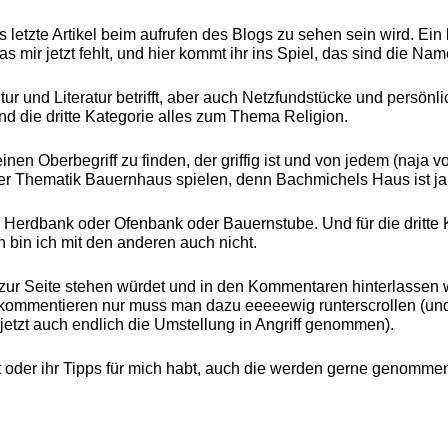
 letzte Artikel beim aufrufen des Blogs zu sehen sein wird. Ein 
s mir jetzt fehlt, und hier kommt ihr ins Spiel, das sind die Nam
r und Literatur betrifft, aber auch Netzfundstücke und persönli
d die dritte Kategorie alles zum Thema Religion.
einen Oberbegriff zu finden, der griffig ist und von jedem (naja 
der Thematik Bauernhaus spielen, denn Bachmichels Haus ist ja
e: Herdbank oder Ofenbank oder Bauernstube. Und für die dritte 
ch bin ich mit den anderen auch nicht.
t zur Seite stehen würdet und in den Kommentaren hinterlassen
ch kommentieren nur muss man dazu eeeeewig runterscrollen (un
etzt auch endlich die Umstellung in Angriff genommen).
t oder ihr Tipps für mich habt, auch die werden gerne genomme