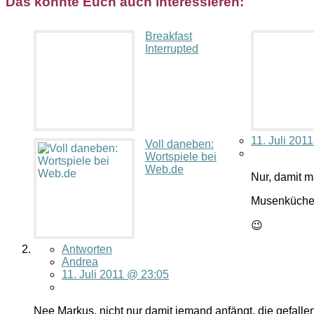
Das könnte Euch auch interessieren:
Breakfast
Interrupted
11. Juli 201
Voll daneben:
Wortspiele bei
Web.de
Nur, damit m
Musenküche 
😉
Antworten
Andrea
11. Juli 2011 @ 23:05
Nee Markus, nicht nur damit jemand anfängt, die gefalle