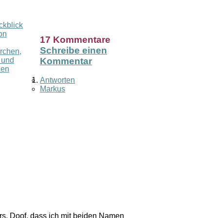
ckblick
on
17 Kommentare
Schreibe einen
rchen,
 und
Kommentar
den
Antworten
Markus
ers. Doof, dass ich mit beiden Namen