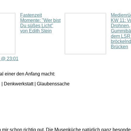
Fastenzeit
Medienrü
Momente: "Wer bist
KW 11: V
Du süßes Licht"
Drohnen,
von Edith Stein
Gummibä
dem LSR
bröckeln
Brücken
1 @ 23:01
al einer den Anfang macht:
| Denkwerkstatt | Glaubenssache
n mir schon richtig gut. Die Musenküche natürlich ganz besond