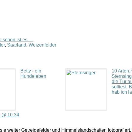
 schön ist es ....
er
,
Saarland
,
Weizenfelder
Betty - ein
10 Arten,
Hundeleben
Sternsing
die Tür 
solltest. B
hab ich la
2 @ 10:34
e weiter Getreidefelder und Himmelslandschaften fotografiert,