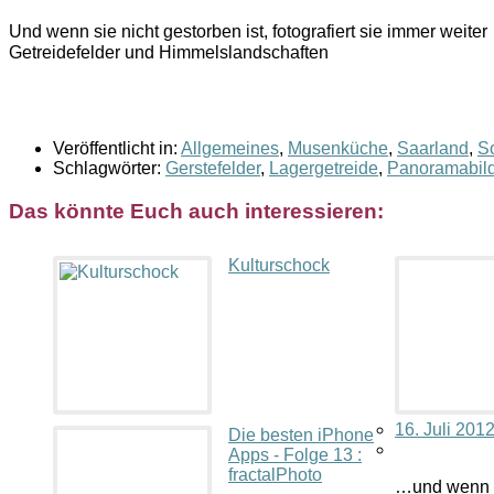
Und wenn sie nicht gestorben ist, fotografiert sie immer weiter
Getreidefelder und Himmelslandschaften
Veröffentlicht in:
Allgemeines
,
Musenküche
,
Saarland
,
So
Schlagwörter:
Gerstefelder
,
Lagergetreide
,
Panoramabild
Das könnte Euch auch interessieren:
Kulturschock
16. Juli 201
Die besten iPhone
Apps - Folge 13 :
fractalPhoto
…und wenn si