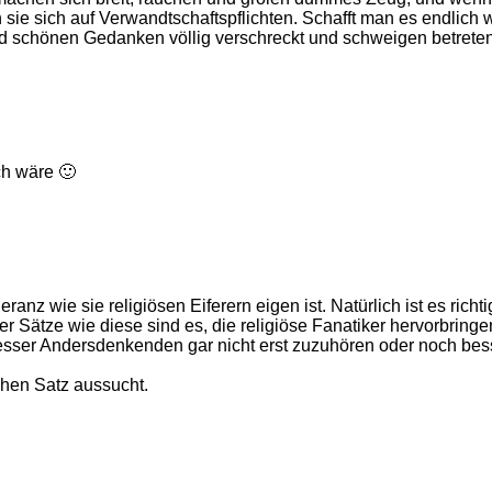
n sie sich auf Verwandtschaftspflichten. Schafft man es endlich
d schönen Gedanken völlig verschreckt und schweigen betreten
ch wäre 🙂
oleranz wie sie religiösen Eiferern eigen ist. Natürlich ist es r
ber Sätze wie diese sind es, die religiöse Fanatiker hervorbri
besser Andersdenkenden gar nicht erst zuzuhören oder noch bess
chen Satz aussucht.