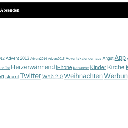
App
Advent 2013
Angst
012
Adventskalenderhaus
Advent2014
Advent2015
Herzerwärmend
Kirche
Kinder
iPhone
ute Tat
Karwoche
Twitter
Werbun
Weihnachten
rt
Web 2.0
skurril