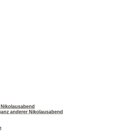
r Nikolausabend
 ganz anderer Nikolausabend
e