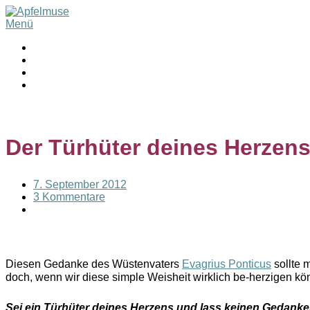
Menü
Der Türhüter deines Herzen
7. September 2012
3 Kommentare
Diesen Gedanke des Wüstenvaters
Evagrius Ponticus
sollte 
doch, wenn wir diese simple Weisheit wirklich be-herzigen kö
Sei ein Türhüter deines Herzens und lass keinen Gedanke