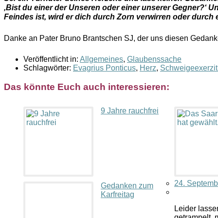
‚Bist du einer der Unseren oder einer unserer Gegner?‘ Un
Feindes ist, wird er dich durch Zorn verwirren oder durch
Danke an Pater Bruno Brantschen SJ, der uns diesen Gedank
Veröffentlicht in:
Allgemeines
,
Glaubenssache
Schlagwörter:
Evagrius Ponticus
,
Herz
,
Schweigeexerzit
Das könnte Euch auch interessieren:
9 Jahre rauchfrei
24. Septemb
Gedanken zum
Karfreitag
Leider lass
getrampelt,