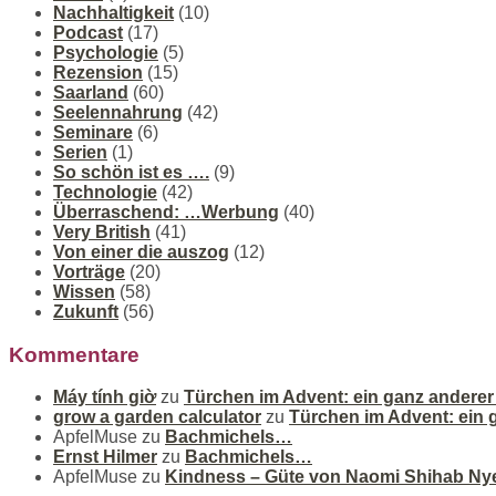
Nachhaltigkeit
(10)
Podcast
(17)
Psychologie
(5)
Rezension
(15)
Saarland
(60)
Seelennahrung
(42)
Seminare
(6)
Serien
(1)
So schön ist es ….
(9)
Technologie
(42)
Überraschend: …Werbung
(40)
Very British
(41)
Von einer die auszog
(12)
Vorträge
(20)
Wissen
(58)
Zukunft
(56)
Kommentare
Máy tính giờ
zu
Türchen im Advent: ein ganz andere
grow a garden calculator
zu
Türchen im Advent: ein
ApfelMuse
zu
Bachmichels…
Ernst Hilmer
zu
Bachmichels…
ApfelMuse
zu
Kindness – Güte von Naomi Shihab Ny