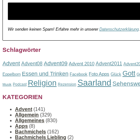
Wir senden keinen Spam! Erfahre mehr in unserer
Datenschutzerklärung
.
Schlagwörter
Advent
Advent09
Advent08
Advent2011
Advent 2010
Advent2
Gott
Essen und Trinken
Foto Apps
Eppelborn
Facebook
Glück
G
Saarland
Religion
Sehenswe
Podcast
Rezension
Musik
KATEGORIEN
Advent
(141)
Allgemein
(329)
Allgemeines
(830)
Apps
(8)
Bachmichels
(162)
Bachmichels Liebling
(2)