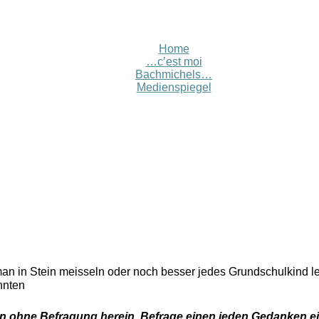
Home
…c’est moi
Bachmichels…
Medienspiegel
s
man in Stein meisseln oder noch besser jedes Grundschulkind l
nnten
n ohne Befragung herein. Befrage einen jeden Gedanken ei