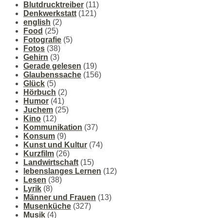
Blutdrucktreiber
(11)
Denkwerkstatt
(121)
english
(2)
Food
(25)
Fotografie
(5)
Fotos
(38)
Gehirn
(3)
Gerade gelesen
(19)
Glaubenssache
(156)
Glück
(5)
Hörbuch
(2)
Humor
(41)
Juchem
(25)
Kino
(12)
Kommunikation
(37)
Konsum
(9)
Kunst und Kultur
(74)
Kurzfilm
(26)
Landwirtschaft
(15)
lebenslanges Lernen
(12)
Lesen
(38)
Lyrik
(8)
Männer und Frauen
(13)
Musenküche
(327)
Musik
(4)