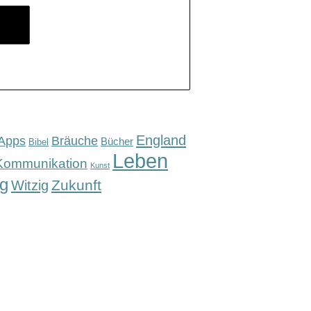
England
Apps
Bräuche
Bücher
Bibel
Leben
Kommunikation
Kunst
g
Zukunft
Witzig