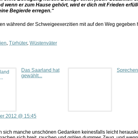
d wenn er zum Hause gehört, wird er dich mit Frieden erfül
 eine Begierde erregen.“
en während der Schweigeexerzitien mit auf den Weg gegeben h
ien
,
Türhüter
,
Wüstenväter
Das Saarland hat
Sprechen
gewählt...
er 2012 @ 15:45
en sich manche unschönen Gedanken keinesfalls leicht herausk
 machen sich breit, rauchen und grölen dummes Zeug, und wen