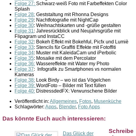
Folge 27:
Schwarz-weiß Foto mit Farbeffekten Color
Splash
Folge 28:
Geststaltung mit Rhonna Designs
Folge 29
: Nachtfotografie mit NightCap
Folge 30
: Weihnachtskarten und -grüße gestalten
Folge 31
: Jahresrückblick und Neujahrsgrüße mit
Flipagram und InstaCC
Folge 32
: Bokeh Effekt mit Bokehful, Picfx und Lumiè
Folge 33
: Stencils für Graffiti Effekte mit Fotoffiti
Folge 34
: Muster mit KaleidaCam und iPerbolic
Folge 35
: Mosaike mit dem Percolator
Folge 36:
Wassereffekte mit Water my Photo
Folge 37
: Infografik zu Smartphones vs normalen
Kameras
Folge 38:
Look Birdy – wo ist das Vögelchen
Folge 39:
WordFoto – Bilder mit Text füllen
Folge 40:
DistressdedFX: Verwunschene Bilder
Veröffentlicht in:
Allgemeines
,
Fotos
,
Musenküche
Schlagwörter:
Apps
,
Blender
,
Foto Apps
Das könnte Euch auch interessieren:
Schreibe
Das Glück der