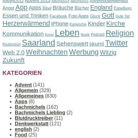
Advent 2013
Advent2012
Adventskalenderhaus
Advent2014
Advent2015
App
England
Apps
Bräuche
Angst
Bücher
Bibel
Eppelborn
Gott
Essen und Trinken
Foto Apps
Facebook
Glück
Gute Tat
Herzerwärmend
Kirche
Kinder
iPhone
Karwoche
Leben
Religion
Kommunikation
Podcast
Kunst
Musik
Saarland
Twitter
Sehenswert
skurril
Rezension
Werbung
Weihnachten
Witzig
Web 2.0
Zukunft
KATEGORIEN
Advent
(141)
Allgemein
(329)
Allgemeines
(830)
Apps
(8)
Bachmichels
(162)
Bachmichels Liebling
(2)
Blutdrucktreiber
(11)
Denkwerkstatt
(121)
english
(2)
Food
(25)