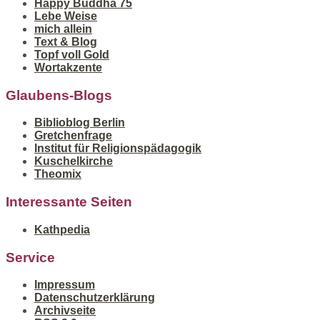
Happy Buddha 75
Lebe Weise
mich allein
Text & Blog
Topf voll Gold
Wortakzente
Glaubens-Blogs
Biblioblog Berlin
Gretchenfrage
Institut für Religionspädagogik
Kuschelkirche
Theomix
Interessante Seiten
Kathpedia
Service
Impressum
Datenschutzerklärung
Archivseite