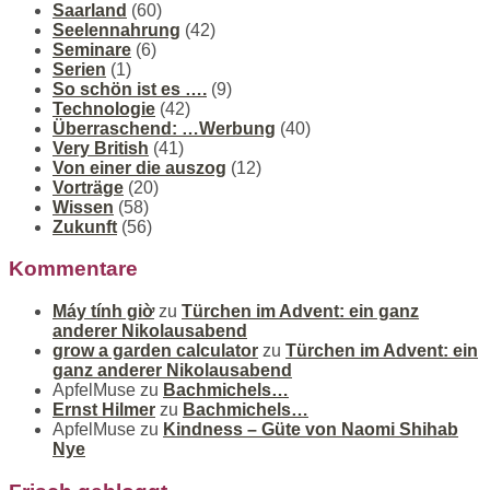
Saarland
(60)
Seelennahrung
(42)
Seminare
(6)
Serien
(1)
So schön ist es ….
(9)
Technologie
(42)
Überraschend: …Werbung
(40)
Very British
(41)
Von einer die auszog
(12)
Vorträge
(20)
Wissen
(58)
Zukunft
(56)
Kommentare
Máy tính giờ
zu
Türchen im Advent: ein ganz
anderer Nikolausabend
grow a garden calculator
zu
Türchen im Advent: ein
ganz anderer Nikolausabend
ApfelMuse
zu
Bachmichels…
Ernst Hilmer
zu
Bachmichels…
ApfelMuse
zu
Kindness – Güte von Naomi Shihab
Nye