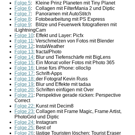
Folge 5
: Kleine Prinz Planeten mit Tiny Planet
Folge 6
: Collagen mit FilterMania 2 und Diptic
Folge 7
: Panoramen mit AutoStitch
Folge 8
: Fotobearbeitung mit PS Express
Folge 9
: Blitze und Feuerwerk fotografieren mit
iLightningCam
Folge 10
: Effekt und Layer: Picfx
Folge 11
: Verschmelzen von Fotos mit Blender
Folge 12
: InstaWeather
Folge 13:
fractalPhoto
Folge 14:
Blur und Tiefenschärfe mit BigLens
Folge 15:
Ein Monat voller Fotos mit Photo 365
Folge 16:
Linse fürs iPhone: olloclip
Folge 17:
Schrift-Apps
Folge 18:
der Fotograf Kevin Russ
Folge 19:
Blur und Effekte mit tadaa
Folge 20:
Schriften einfügen mit Over
Folge 21
: Perspektive gerade rücken: Perspective
Correct
Folge 22:
Kunst mit Decim8
Folge 23:
Collagen mit Frame Magic, Frame Artist,
PhotoGrid und Diptic
Folge 24:
Instagram
Folge 25:
Best of
Folge 26
: lästige Touristen löschen: Tourist Eraser