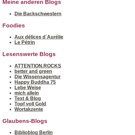
Meine anderen Blogs
Die Backschwestern
Foodies
Aux délices d´Aurélie
Le Pétrin
Lesenswerte Blogs
ATTENTION.ROCKS
better and green
Die Wissensagentur
Happy Buddha 75
Lebe Weise
mich allein
Text & Blog
Topf voll Gold
Wortakzente
Glaubens-Blogs
Biblioblog Berlin