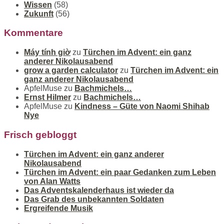
Wissen
(58)
Zukunft
(56)
Kommentare
Máy tính giờ
zu
Türchen im Advent: ein ganz
anderer Nikolausabend
grow a garden calculator
zu
Türchen im Advent: ein
ganz anderer Nikolausabend
ApfelMuse
zu
Bachmichels…
Ernst Hilmer
zu
Bachmichels…
ApfelMuse
zu
Kindness – Güte von Naomi Shihab
Nye
Frisch gebloggt
Türchen im Advent: ein ganz anderer
Nikolausabend
Türchen im Advent: ein paar Gedanken zum Leben
von Alan Watts
Das Adventskalenderhaus ist wieder da
Das Grab des unbekannten Soldaten
Ergreifende Musik