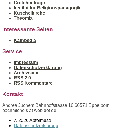
Gretchenfrage
Institut für Religionspädagogik
Kuschelkirche
Theomix
Interessante Seiten
Kathpedia
Service
Impressum
Datenschutzerklärung
Archivseite
RSS 2.0
RSS Kommentare
Kontakt
Andrea Juchem Bahnhofstrasse 16 66571 Eppelborn
bachmichels at web dot de
© 2026 Apfelmuse
Datenschutzerklärung