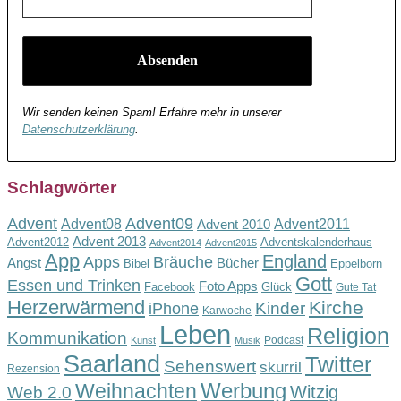
Wir senden keinen Spam! Erfahre mehr in unserer
Datenschutzerklärung
.
Schlagwörter
Advent
Advent09
Advent08
Advent2011
Advent 2010
Advent 2013
Advent2012
Adventskalenderhaus
Advent2014
Advent2015
App
England
Apps
Bräuche
Angst
Bücher
Bibel
Eppelborn
Gott
Essen und Trinken
Foto Apps
Facebook
Glück
Gute Tat
Herzerwärmend
Kirche
Kinder
iPhone
Karwoche
Leben
Religion
Kommunikation
Podcast
Kunst
Musik
Saarland
Twitter
Sehenswert
skurril
Rezension
Werbung
Weihnachten
Witzig
Web 2.0