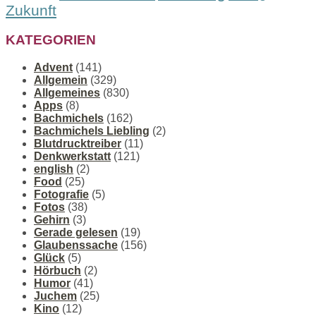
Zukunft
KATEGORIEN
Advent
(141)
Allgemein
(329)
Allgemeines
(830)
Apps
(8)
Bachmichels
(162)
Bachmichels Liebling
(2)
Blutdrucktreiber
(11)
Denkwerkstatt
(121)
english
(2)
Food
(25)
Fotografie
(5)
Fotos
(38)
Gehirn
(3)
Gerade gelesen
(19)
Glaubenssache
(156)
Glück
(5)
Hörbuch
(2)
Humor
(41)
Juchem
(25)
Kino
(12)