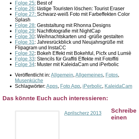
Folge 25:
Best of
Folge 26
: lästige Touristen löschen: Tourist Eraser
Folge 27:
Schwarz-weiß Foto mit Farbeffekten Color
Splash
Folge 28:
Geststaltung mit Rhonna Designs
Folge 29
: Nachtfotografie mit NightCap
Folge 30
: Weihnachtskarten und -grüße gestalten
Folge 31
: Jahresrückblick und Neujahrsgrüße mit
Flipagram und InstaCC
Folge 32
: Bokeh Effekt mit Bokehful, Picfx und Lumiè
Folge 33
: Stencils für Graffiti Effekte mit Fotoffiti
Folge 34
: Muster mit KaleidaCam und iPerbolic
Veröffentlicht in:
Allgemein
,
Allgemeines
,
Fotos
,
Musenküche
Schlagwörter:
Apps
,
Foto App
,
iPerbolic
,
KaleidaCam
Das könnte Euch auch interessieren:
Schreibe
Aprilscherz 2013
einen