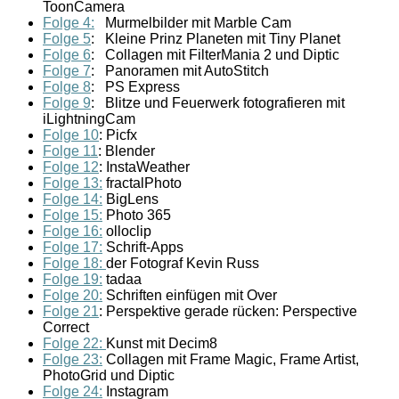
ToonCamera
Folge 4:
Murmelbilder mit Marble Cam
Folge 5
: Kleine Prinz Planeten mit Tiny Planet
Folge 6
: Collagen mit FilterMania 2 und Diptic
Folge 7
: Panoramen mit AutoStitch
Folge 8
: PS Express
Folge 9
: Blitze und Feuerwerk fotografieren mit
iLightningCam
Folge 10
: Picfx
Folge 11
: Blender
Folge 12
: InstaWeather
Folge 13:
fractalPhoto
Folge 14:
BigLens
Folge 15:
Photo 365
Folge 16:
olloclip
Folge 17:
Schrift-Apps
Folge 18:
der Fotograf Kevin Russ
Folge 19:
tadaa
Folge 20:
Schriften einfügen mit Over
Folge 21
: Perspektive gerade rücken: Perspective
Correct
Folge 22:
Kunst mit Decim8
Folge 23:
Collagen mit Frame Magic, Frame Artist,
PhotoGrid und Diptic
Folge 24:
Instagram