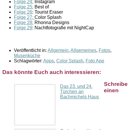
Folge 24:
Instagram
Folge 25:
Best of
Folge 26
: Tourist Eraser
Folge 27:
Color Splash
Folge 28:
Rhonna Designs
Folge 29
: Nachtfotografie mit NightCap
Veröffentlicht in:
Allgemein
,
Allgemeines
,
Fotos
,
Musenküche
Schlagwörter:
Apps
,
Color Splash
,
Foto App
Das könnte Euch auch interessieren:
Schreibe
Das 23. und 24.
einen
Türchen an
Bachmichels Haus