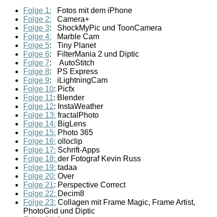
Folge 1:
Fotos mit dem iPhone
Folge 2:
Camera+
Folge 3
: ShockMyPic und ToonCamera
Folge 4:
Marble Cam
Folge 5
: Tiny Planet
Folge 6
: FilterMania 2 und Diptic
Folge 7
: AutoStitch
Folge 8
: PS Express
Folge 9
: iLightningCam
Folge 10
: Picfx
Folge 11
: Blender
Folge 12
: InstaWeather
Folge 13:
fractalPhoto
Folge 14:
BigLens
Folge 15:
Photo 365
Folge 16:
olloclip
Folge 17:
Schrift-Apps
Folge 18:
der Fotograf Kevin Russ
Folge 19:
tadaa
Folge 20:
Over
Folge 21
: Perspective Correct
Folge 22:
Decim8
Folge 23:
Collagen mit Frame Magic, Frame Artist,
PhotoGrid und Diptic