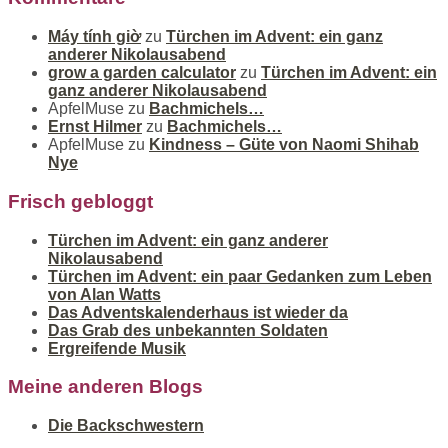
Máy tính giờ
zu
Türchen im Advent: ein ganz
anderer Nikolausabend
grow a garden calculator
zu
Türchen im Advent: ein
ganz anderer Nikolausabend
ApfelMuse
zu
Bachmichels…
Ernst Hilmer
zu
Bachmichels…
ApfelMuse
zu
Kindness – Güte von Naomi Shihab
Nye
Frisch gebloggt
Türchen im Advent: ein ganz anderer
Nikolausabend
Türchen im Advent: ein paar Gedanken zum Leben
von Alan Watts
Das Adventskalenderhaus ist wieder da
Das Grab des unbekannten Soldaten
Ergreifende Musik
Meine anderen Blogs
Die Backschwestern