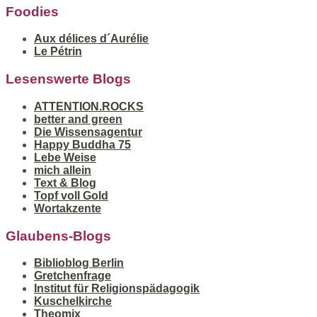
Foodies
Aux délices d´Aurélie
Le Pétrin
Lesenswerte Blogs
ATTENTION.ROCKS
better and green
Die Wissensagentur
Happy Buddha 75
Lebe Weise
mich allein
Text & Blog
Topf voll Gold
Wortakzente
Glaubens-Blogs
Biblioblog Berlin
Gretchenfrage
Institut für Religionspädagogik
Kuschelkirche
Theomix