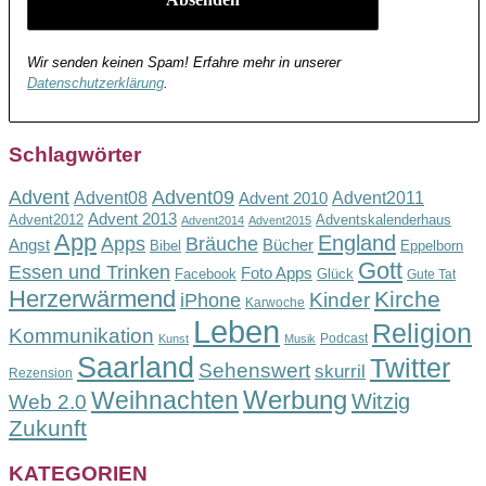
Wir senden keinen Spam! Erfahre mehr in unserer
Datenschutzerklärung
.
Schlagwörter
Advent
Advent09
Advent08
Advent2011
Advent 2010
Advent 2013
Advent2012
Adventskalenderhaus
Advent2014
Advent2015
App
England
Apps
Bräuche
Angst
Bücher
Bibel
Eppelborn
Gott
Essen und Trinken
Foto Apps
Facebook
Glück
Gute Tat
Herzerwärmend
Kirche
Kinder
iPhone
Karwoche
Leben
Religion
Kommunikation
Podcast
Kunst
Musik
Saarland
Twitter
Sehenswert
skurril
Rezension
Werbung
Weihnachten
Witzig
Web 2.0
Zukunft
KATEGORIEN