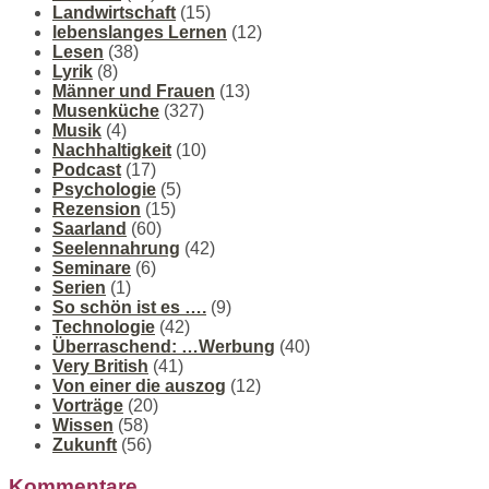
Landwirtschaft
(15)
lebenslanges Lernen
(12)
Lesen
(38)
Lyrik
(8)
Männer und Frauen
(13)
Musenküche
(327)
Musik
(4)
Nachhaltigkeit
(10)
Podcast
(17)
Psychologie
(5)
Rezension
(15)
Saarland
(60)
Seelennahrung
(42)
Seminare
(6)
Serien
(1)
So schön ist es ….
(9)
Technologie
(42)
Überraschend: …Werbung
(40)
Very British
(41)
Von einer die auszog
(12)
Vorträge
(20)
Wissen
(58)
Zukunft
(56)
Kommentare